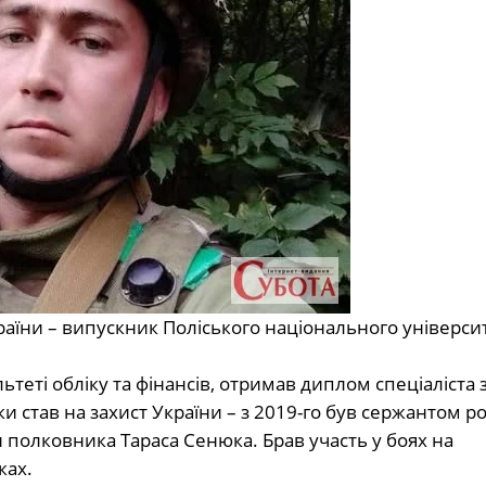
аїни – випускник Поліського національного універси
ьтеті обліку та фінансів, отримав диплом спеціаліста 
ки став на захист України – з 2019-го був сержантом р
 полковника Тараса Сенюка. Брав участь у боях на
ках.