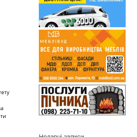
тету
за
оти
Недавні записи