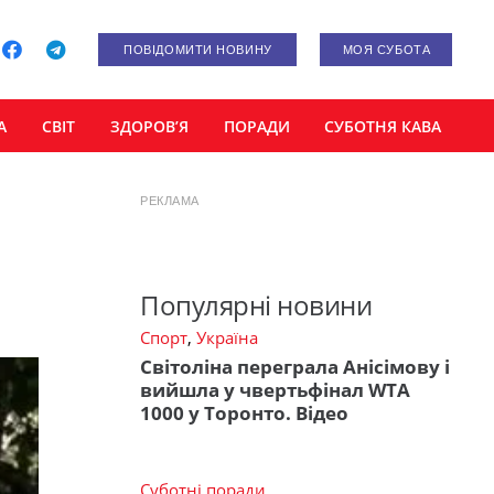
ПОВІДОМИТИ НОВИНУ
МОЯ СУБОТА
А
СВІТ
ЗДОРОВ’Я
ПОРАДИ
СУБОТНЯ КАВА
РЕКЛАМА
Популярні новини
Спорт
,
Україна
Світоліна переграла Анісімову і
вийшла у чвертьфінал WTA
1000 у Торонто. Відео
Суботні поради