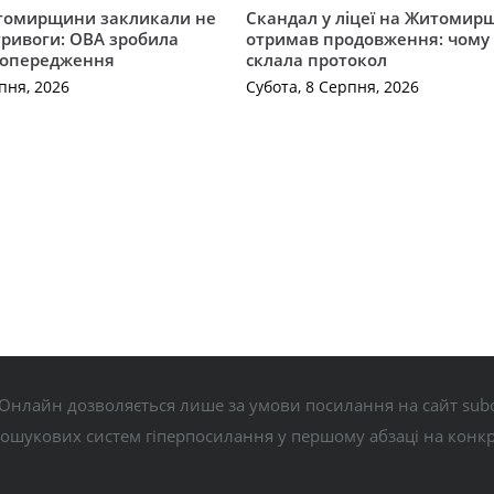
томирщини закликали не
Скандал у ліцеї на Житомир
тривоги: ОВА зробила
отримав продовження: чому 
попередження
склала протокол
пня, 2026
Субота, 8 Серпня, 2026
Онлайн дозволяється лише за умови посилання на сайт subo
пошукових систем гіперпосилання у першому абзаці на конк