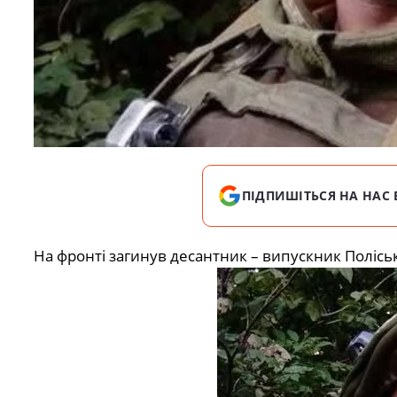
ПІДПИШІТЬСЯ НА НАС 
На фронті загинув десантник – випускник Полісь