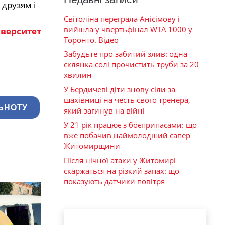
 друзям і
Світоліна переграла Анісімову і
вийшла у чвертьфінал WTA 1000 у
іверситет
Торонто. Відео
Забудьте про забитий злив: одна
склянка солі прочистить труби за 20
хвилин
У Бердичеві діти знову сіли за
шахівниці на честь свого тренера,
ЬНОТУ
який загинув на війні
У 21 рік працює з боєприпасами: що
вже побачив наймолодший сапер
Житомирщини
Після нічної атаки у Житомирі
скаржаться на різкий запах: що
показують датчики повітря