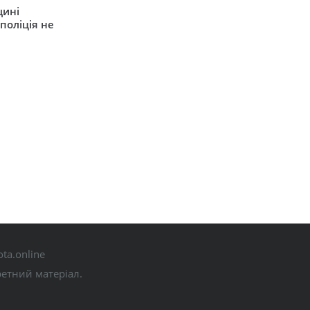
щині
поліція не
ta.online
ретний матеріал.