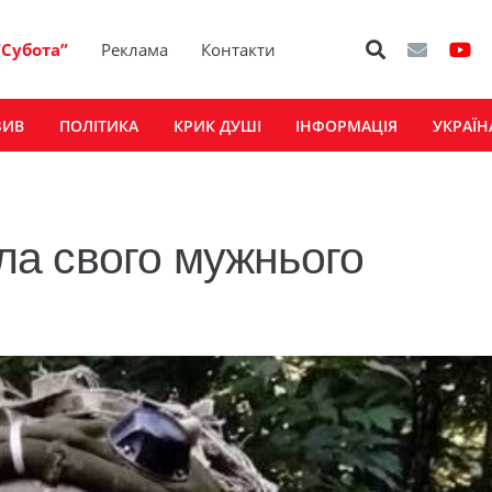
“Субота”
Реклама
Контакти
ЗИВ
ПОЛІТИКА
КРИК ДУШІ
ІНФОРМАЦІЯ
УКРАЇН
а свого мужнього