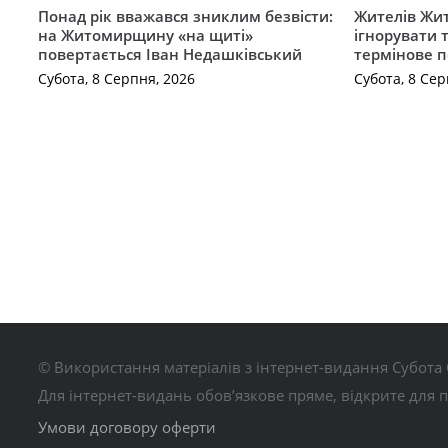
Понад рік вважався зниклим безвісти:
Жителів Жи
на Житомирщину «на щиті»
ігнорувати 
повертається Іван Недашківський
термінове 
Субота, 8 Серпня, 2026
Субота, 8 Сер
© Використання матеріалів з інтернет-видання Субота 
Для інтернет-видань обов’язкове пряме, відкрите для 
Умови договору оферти