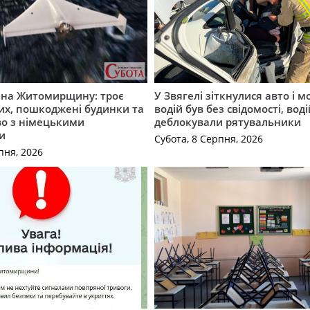
а на Житомирщину: троє
У Звягелі зіткнулися авто і 
их, пошкоджені будинки та
водій був без свідомості, вод
во з німецькими
деблокували рятувальники
и
Субота, 8 Серпня, 2026
пня, 2026