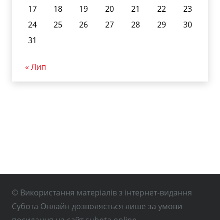
17
18
19
20
21
22
23
24
25
26
27
28
29
30
31
« Лип
© Використання матеріалів з інтернет-видання
Субота Онлайн дозволяється лише за умови
посилання на сайт subota.online