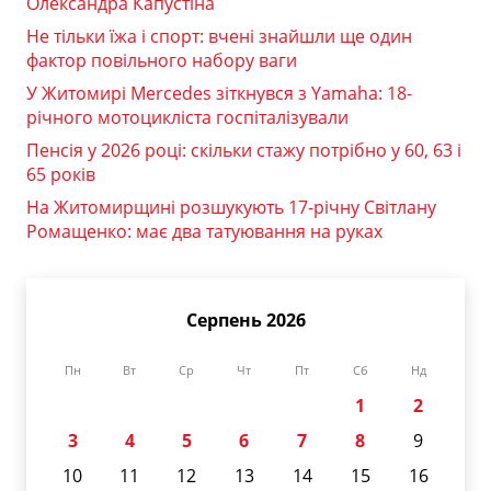
Олександра Капустіна
Не тільки їжа і спорт: вчені знайшли ще один
фактор повільного набору ваги
У Житомирі Mercedes зіткнувся з Yamaha: 18-
річного мотоцикліста госпіталізували
Пенсія у 2026 році: скільки стажу потрібно у 60, 63 і
65 років
На Житомирщині розшукують 17-річну Світлану
Ромащенко: має два татуювання на руках
Серпень 2026
Пн
Вт
Ср
Чт
Пт
Сб
Нд
1
2
3
4
5
6
7
8
9
10
11
12
13
14
15
16