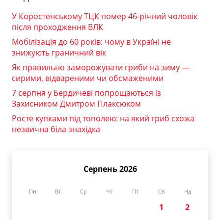
У Коростенському ТЦК помер 46-річний чоловік
після проходження ВЛК
Мобілізація до 60 років: чому в Україні не
знижують граничний вік
Як правильно заморожувати гриби на зиму —
сирими, відвареними чи обсмаженими
7 серпня у Бердичеві попрощаються із
Захисником Дмитром Плаксюком
Росте купками під тополею: на який гриб схожа
незвична біла знахідка
Серпень 2026
Пн
Вт
Ср
Чт
Пт
Сб
Нд
1
2