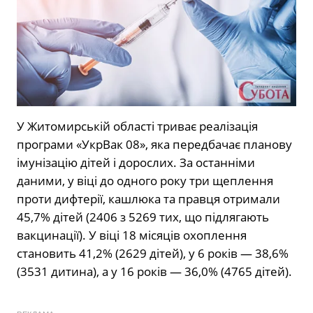
У Житомирській області триває реалізація
програми «УкрВак 08», яка передбачає планову
імунізацію дітей і дорослих. За останніми
даними, у віці до одного року три щеплення
проти дифтерії, кашлюка та правця отримали
45,7% дітей (2406 з 5269 тих, що підлягають
вакцинації). У віці 18 місяців охоплення
становить 41,2% (2629 дітей), у 6 років — 38,6%
(3531 дитина), а у 16 років — 36,0% (4765 дітей).