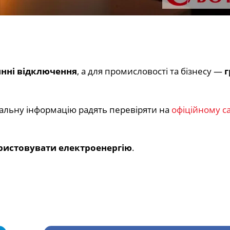
нні відключення
, а для промисловості та бізнесу —
г
альну інформацію радять перевіряти на
офіційному са
истовувати електроенергію
.