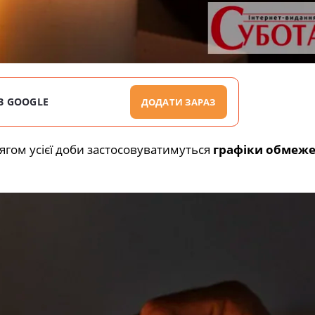
В GOOGLE
ДОДАТИ ЗАРАЗ
тягом усієї доби застосовуватимуться
графіки обмеж