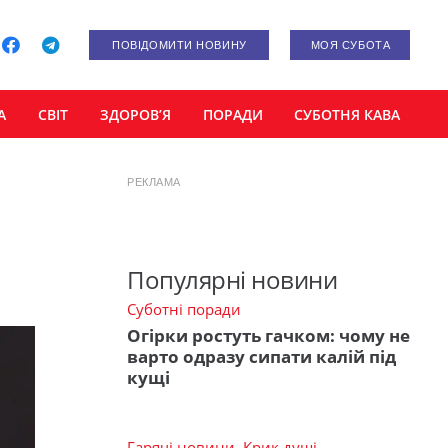
ПОВІДОМИТИ НОВИНУ
МОЯ СУБОТА
А
СВІТ
ЗДОРОВ’Я
ПОРАДИ
СУБОТНЯ КАВА
РЕКЛАМА
Популярні новини
Суботні поради
Огірки ростуть гачком: чому не
варто одразу сипати калій під
кущі
Гарячі новини
,
Крик душі