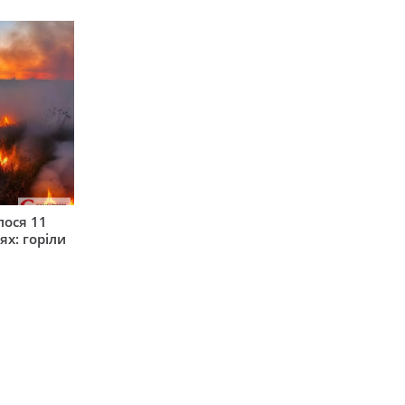
лося 11
ях: горіли