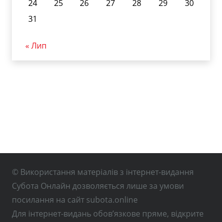
24
25
26
27
28
29
30
31
« Лип
© Використання матеріалів з інтернет-видання
Субота Онлайн дозволяється лише за умови
посилання на сайт subota.online
Для інтернет-видань обов’язкове пряме, відкрите