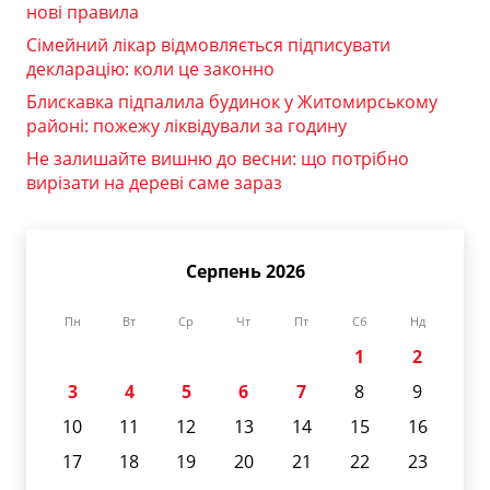
нові правила
Сімейний лікар відмовляється підписувати
декларацію: коли це законно
Блискавка підпалила будинок у Житомирському
районі: пожежу ліквідували за годину
Не залишайте вишню до весни: що потрібно
вирізати на дереві саме зараз
Серпень 2026
Пн
Вт
Ср
Чт
Пт
Сб
Нд
1
2
3
4
5
6
7
8
9
10
11
12
13
14
15
16
17
18
19
20
21
22
23