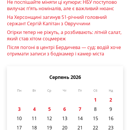
Не поспішайте міняти ці купюри: НБУ поступово
вилучає п’ять номіналів, але є важливий нюанс
На Херсонщині загинув 51-річний головний
сержант Сергій Капітан з Овруччини
Огірки тепер не ріжуть, а розбивають: літній салат,
який став хітом соцмереж
Після погоні в центрі Бердичева — суд: водій хоче
отримати записи з бодікамер і камер міста
Серпень 2026
Пн
Вт
Ср
Чт
Пт
Сб
Нд
1
2
3
4
5
6
7
8
9
10
11
12
13
14
15
16
17
18
19
20
21
22
23