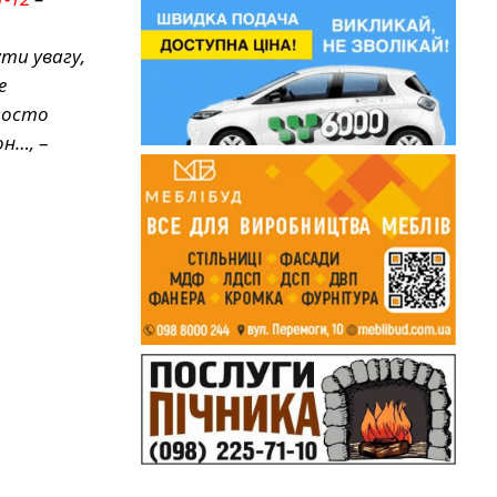
ти увагу,
е
росто
он…,
–