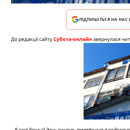
ПІДПИШІТЬСЯ НА НАС 
До редакції сайту
Субота-онлайн
звернулася чит
– Я вже другий день поспіль телефоную в водокана