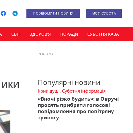
ПОВІДОМИТИ НОВИНУ
МОЯ СУБОТА
А
СВІТ
ЗДОРОВ’Я
ПОРАДИ
СУБОТНЯ КАВА
РЕКЛАМА
ники
Популярні новини
Крик душі
,
Суботня інформація
«Вночі різко будить»: в Овручі
просять прибрати голосові
повідомлення про повітряну
тривогу