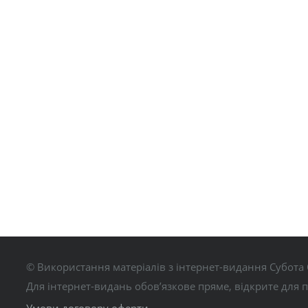
© Використання матеріалів з інтернет-видання Субота 
Для інтернет-видань обов’язкове пряме, відкрите для 
Умови договору оферти