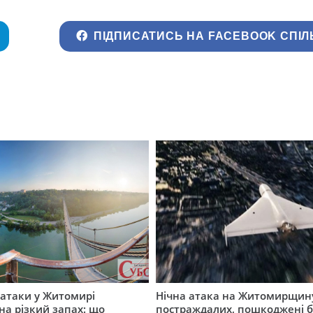
ПІДПИСАТИСЬ НА FACEBOOK СПІЛ
ї атаки у Житомирі
Нічна атака на Житомирщину
на різкий запах: що
постраждалих, пошкоджені б