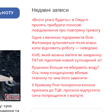
Недавні записи
ЬНОТУ
«Вночі різко будить»: в Овручі
просять прибрати голосові
повідомлення про повітряну тривогу
Одне з великих підприємств біля
Житомира зупиняється після атаки:
коли відновить роботу — невідомо
Хліб, який можна зім’яти як хмаринку:
TikTok підхопив новий кулінарний хіт
Рушники більше не вбирають воду?
Ось чому кондиціонер вбиває
тканину та чим його замінити
У Кривому Розі похоронна колона
приїхала до ТЦК: просили відпустити
сина попрощатися з матір’ю
: троє
удинки та