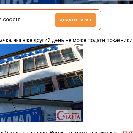
В GOOGLE
ДОДАТИ ЗАРАЗ
ачка, яка вже другий день не може подати показники 
л і безрезультатно. Номер, за яким я телефоную –
52-0