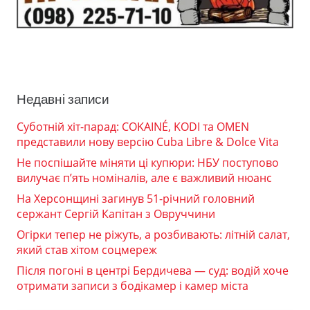
Недавні записи
Суботній хіт-парад: COKAINÉ, KODI та OMEN
представили нову версію Cuba Libre & Dolce Vita
Не поспішайте міняти ці купюри: НБУ поступово
вилучає п’ять номіналів, але є важливий нюанс
На Херсонщині загинув 51-річний головний
сержант Сергій Капітан з Овруччини
Огірки тепер не ріжуть, а розбивають: літній салат,
який став хітом соцмереж
Після погоні в центрі Бердичева — суд: водій хоче
отримати записи з бодікамер і камер міста