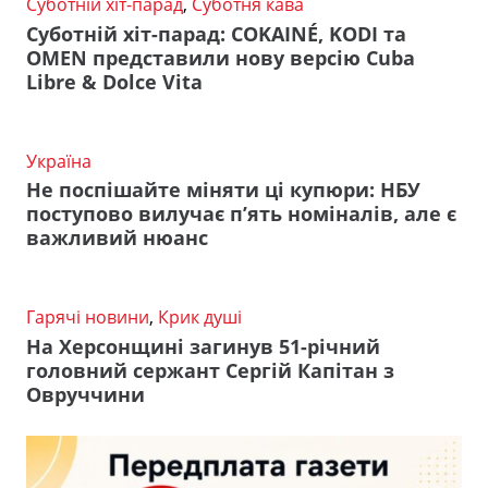
Суботній хіт-парад
,
Суботня кава
Суботній хіт-парад: COKAINÉ, KODI та
OMEN представили нову версію Cuba
Libre & Dolce Vita
Україна
Не поспішайте міняти ці купюри: НБУ
поступово вилучає п’ять номіналів, але є
важливий нюанс
Гарячі новини
,
Крик душі
На Херсонщині загинув 51-річний
головний сержант Сергій Капітан з
Овруччини