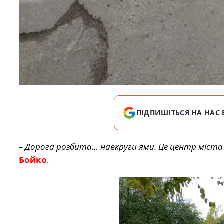
ПІДПИШІТЬСЯ НА НАС 
– Дорога розбита… навкруги ями. Це центр міста 
Бойко
.