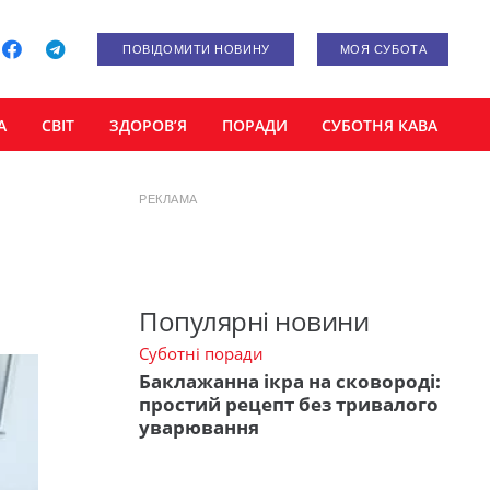
ПОВІДОМИТИ НОВИНУ
МОЯ СУБОТА
А
СВІТ
ЗДОРОВ’Я
ПОРАДИ
СУБОТНЯ КАВА
РЕКЛАМА
Популярні новини
Суботні поради
Баклажанна ікра на сковороді:
простий рецепт без тривалого
уварювання