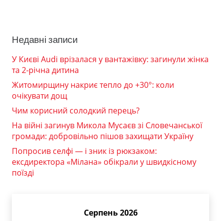
Недавні записи
У Києві Audi врізалася у вантажівку: загинули жінка
та 2-річна дитина
Житомирщину накриє тепло до +30°: коли
очікувати дощ
Чим корисний солодкий перець?
На війні загинув Микола Мусаєв зі Словечанської
громади: добровільно пішов захищати Україну
Попросив селфі — і зник із рюкзаком:
ексдиректора «Мілана» обікрали у швидкісному
поїзді
Серпень 2026