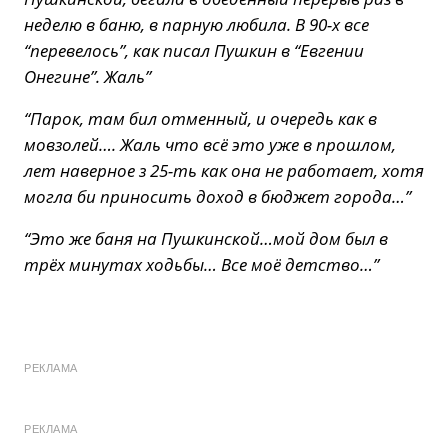
неделю в баню, в парную любила. В 90-х все
“перевелось”, как писал Пушкин в “Евгении
Онегине”. Жаль”
“Парок, там бил отменный, и очередь как в
мовзолей…. Жаль что всё это уже в прошлом,
лет наверное з 25-ть как она не работает, хотя
могла би приносить доход в бюджет города…”
“Это же баня на Пушкинской…мой дом был в
трёх минутах ходьбы… Все моё детство…”
РЕКЛАМА
РЕКЛАМА