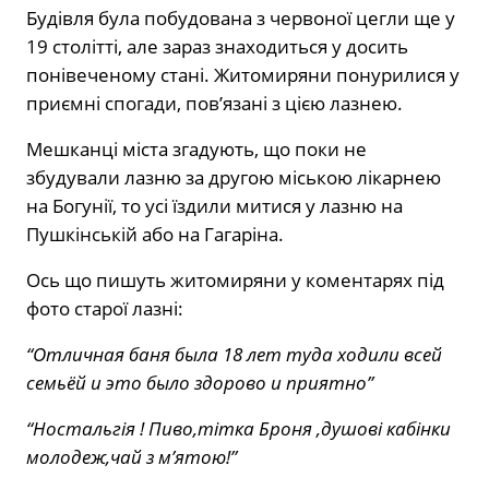
Будівля була побудована з червоної цегли ще у
19 столітті, але зараз знаходиться у досить
понівеченому стані. Житомиряни понурилися у
приємні спогади, пов’язані з цією лазнею.
Мешканці міста згадують, що поки не
збудували лазню за другою міською лікарнею
на Богунії, то усі їздили митися у лазню на
Пушкінській або на Гагаріна.
Ось що пишуть житомиряни у коментарях під
фото старої лазні:
“Отличная баня была 18 лет туда ходили всей
семьёй и это было здорово и приятно”
“Ностальгія ! Пиво,тітка Броня ,душові кабінки
молодеж,чай з м’ятою!”