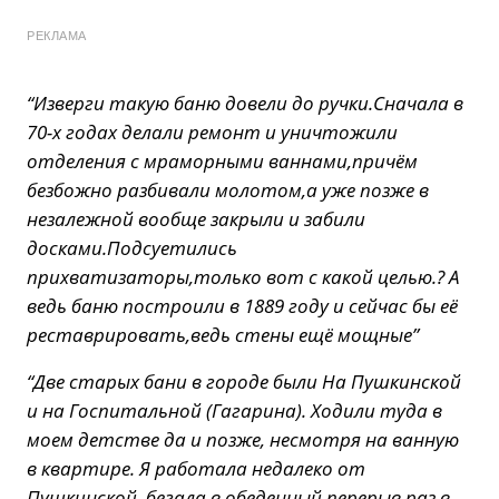
РЕКЛАМА
“Изверги такую баню довели до ручки.Сначала в
70-х годах делали ремонт и уничтожили
отделения с мраморными ваннами,причём
безбожно разбивали молотом,а уже позже в
незалежной вообще закрыли и забили
досками.Подсуетились
прихватизаторы,только вот с какой целью.? А
ведь баню построили в 1889 году и сейчас бы её
реставрировать,ведь стены ещё мощные”
“Две старых бани в городе были На Пушкинской
и на Госпитальной (Гагарина). Ходили туда в
моем детстве да и позже, несмотря на ванную
в квартире. Я работала недалеко от
Пушкинской, бегала в обеденный перерыв раз в