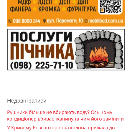
Недавні записи
Рушники більше не вбирають воду? Ось чому
кондиціонер вбиває тканину та чим його замінити
У Кривому Розі похоронна колона приїхала до