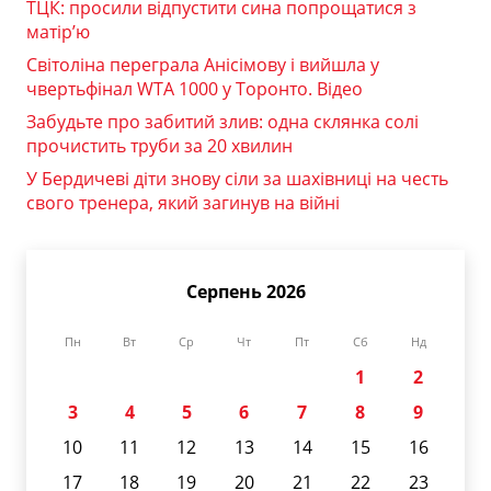
ТЦК: просили відпустити сина попрощатися з
матір’ю
Світоліна переграла Анісімову і вийшла у
чвертьфінал WTA 1000 у Торонто. Відео
Забудьте про забитий злив: одна склянка солі
прочистить труби за 20 хвилин
У Бердичеві діти знову сіли за шахівниці на честь
свого тренера, який загинув на війні
Серпень 2026
Пн
Вт
Ср
Чт
Пт
Сб
Нд
1
2
3
4
5
6
7
8
9
10
11
12
13
14
15
16
17
18
19
20
21
22
23