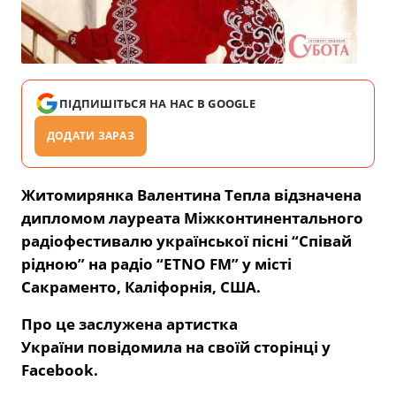
ПІДПИШІТЬСЯ НА НАС В GOOGLE
ДОДАТИ ЗАРАЗ
Житомирянка Валентина Тепла відзначена
дипломом лауреата Міжконтинентального
радіофестивалю української пісні “Співай
рідною” на радіо “ETNO FM” у місті
Сакраменто, Каліфорнія, США.
Про це заслужена артистка
України повідомила на своїй сторінці у
Facebook.