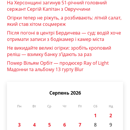
На Херсонщині загинув 51-річний головний
сержант Сергій Капітан з Овруччини
Огірки тепер не ріжуть, а розбивають: літній салат,
який став хітом соцмереж
Після погоні в центрі Бердичева — суд: водій хоче
отримати записи з бодікамер і камер міста
Не викидайте великі огірки: зробіть кроповий
реліш — взимку банку з’їдають за раз
Помер Вільям Орбіт — продюсер Ray of Light
Мадонни та альбому 13 гурту Blur
Серпень 2026
Пн
Вт
Ср
Чт
Пт
Сб
Нд
1
2
3
4
5
6
7
8
9