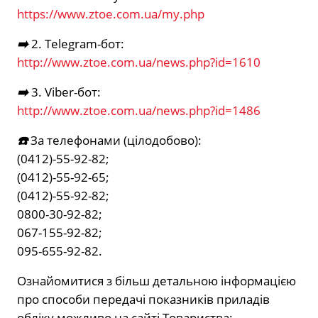
https://www.ztoe.com.ua/my.php
➡️
2. Telegram-бот:
http://www.ztoe.com.ua/news.php?id=1610
➡️
3. Viber-бот:
http://www.ztoe.com.ua/news.php?id=1486
☎️
За телефонами (цілодобово):
(0412)-55-92-82;
(0412)-55-92-65;
(0412)-55-92-82;
0800-30-92-82;
067-155-92-82;
095-655-92-82.
Ознайомитися з більш детальною інформацією
про способи передачі показників приладів
обліку можливо на сайті Товариства: