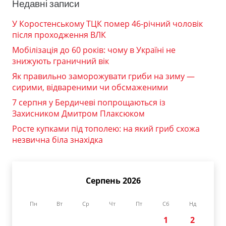
Недавні записи
У Коростенському ТЦК помер 46-річний чоловік
після проходження ВЛК
Мобілізація до 60 років: чому в Україні не
знижують граничний вік
Як правильно заморожувати гриби на зиму —
сирими, відвареними чи обсмаженими
7 серпня у Бердичеві попрощаються із
Захисником Дмитром Плаксюком
Росте купками під тополею: на який гриб схожа
незвична біла знахідка
Серпень 2026
Пн
Вт
Ср
Чт
Пт
Сб
Нд
1
2