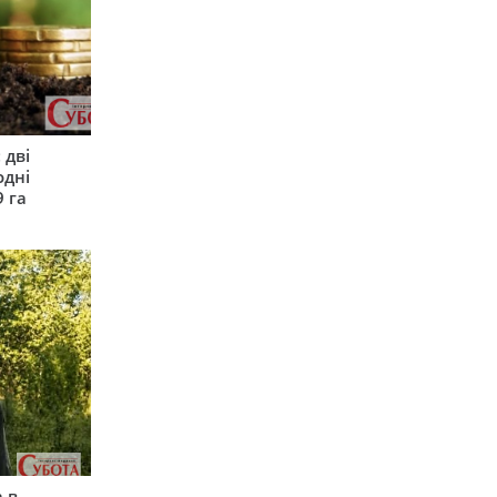
 дві
одні
9 га
 в