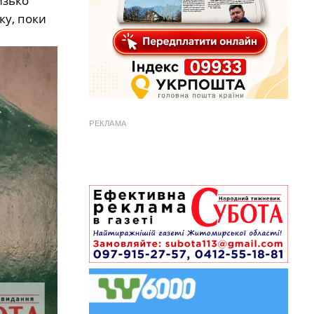
изько
ку, поки
РЕКЛАМА