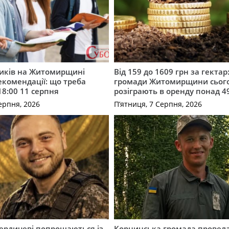
ників на Житомирщині
Від 159 до 1609 грн за гектар:
комендації: що треба
громади Житомирщини сьог
18:00 11 серпня
розіграють в оренду понад 4
ерпня, 2026
П’ятниця, 7 Серпня, 2026
Бердичеві попрощаються із
Корнинська громада провела