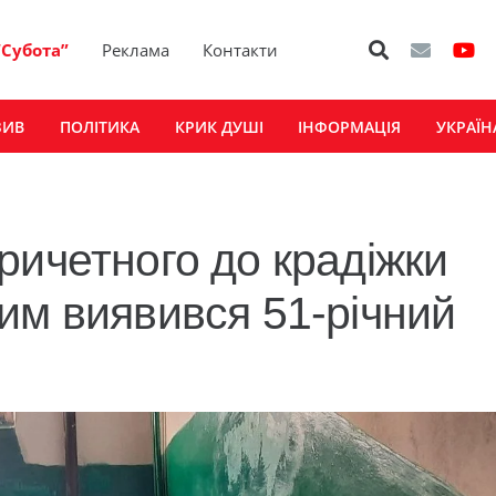
“Субота”
Реклама
Контакти
ЗИВ
ПОЛІТИКА
КРИК ДУШІ
ІНФОРМАЦІЯ
УКРАЇН
ричетного до крадіжки
им виявився 51-річний