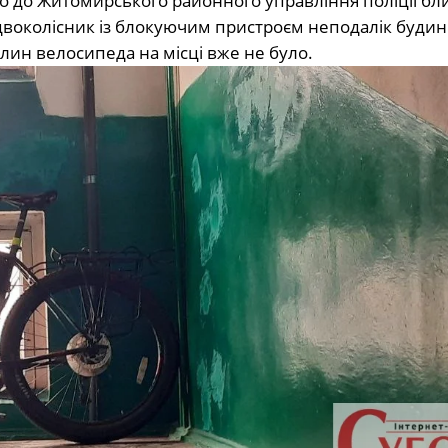
 до Житомирського районного управління поліції бл
двоколісник із блокуючим пристроєм неподалік будин
лин велосипеда на місці вже не було.