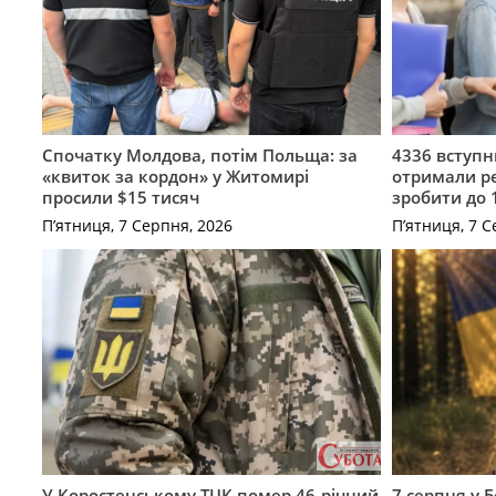
Спочатку Молдова, потім Польща: за
4336 вступ
«квиток за кордон» у Житомирі
отримали ре
просили $15 тисяч
зробити до 
П’ятниця, 7 Серпня, 2026
П’ятниця, 7 С
У Коростенському ТЦК помер 46-річний
7 серпня у 