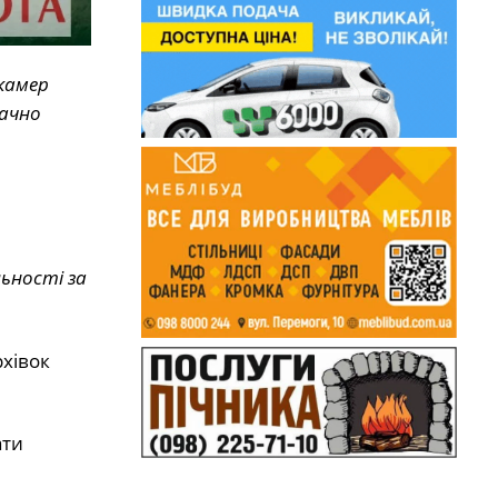
 камер
бачно
льності за
хівок
ати