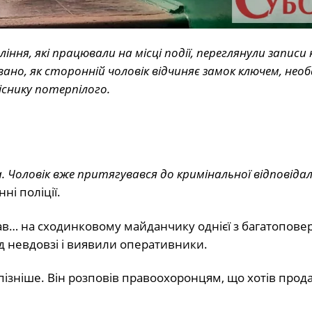
я, які працювали на місці події, переглянули записи
ано, як сторонній чоловік відчиняє замок ключем, нео
існику потерпілого.
а. Чоловік вже притягувався до кримінальної відповіда
ні поліції.
ав… на сходинковому майданчику однієї з багатоповер
 невдовзі і виявили оперативники.
ізніше. Він розповів правоохоронцям, що хотів прод