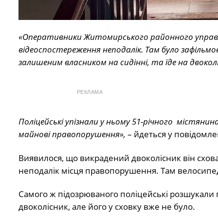
«Оперативники Житомирського районного управлінн
відеоспостереження неподалік. Там було зафільмов
залишеним власником на сидінні, та їде на двокол
РЕКЛАМА
Поліцейські упізнали у ньому 51-річного містянин
майнові правопорушення»,
– йдеться у повідомлен
Виявилося, що викрадений двоколісник він схов
неподалік місця правопорушення. Там велосипед
Самого ж підозрюваного поліцейські розшукали п
двоколісник, але його у сховку вже не було.