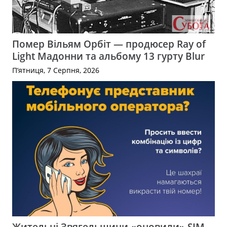
Помер Вільям Орбіт — продюсер Ray of
Light Мадонни та альбому 13 гурту Blur
П’ятниця, 7 Серпня, 2026
Жительці Звягельщини «оновили» SIM-