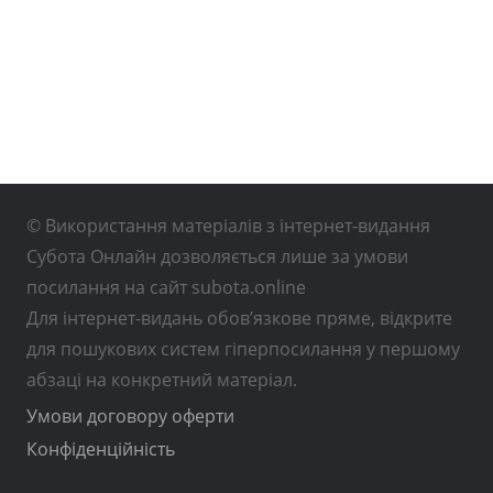
© Використання матеріалів з інтернет-видання
Субота Онлайн дозволяється лише за умови
посилання на сайт subota.online
Для інтернет-видань обов’язкове пряме, відкрите
для пошукових систем гіперпосилання у першому
абзаці на конкретний матеріал.
Умови договору оферти
Конфіденційність