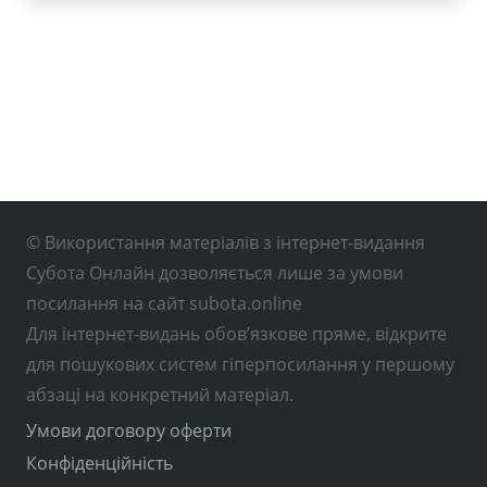
© Використання матеріалів з інтернет-видання
Субота Онлайн дозволяється лише за умови
посилання на сайт subota.online
Для інтернет-видань обов’язкове пряме, відкрите
для пошукових систем гіперпосилання у першому
абзаці на конкретний матеріал.
Умови договору оферти
Конфіденційність