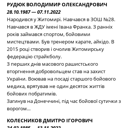
РУДЮК ВОЛОДИМИР ОЛЕКСАНДРОВИЧ
28.10.1987 — 07.11.2022
Народився у Житомирі. Навчався в ЗОШ №28.
Навчався в ЖДУ імені Івана Франка. З ранніх
років займався спортом, бойовими
мистецтвами. Був тренером карате, айкідо. В
2015 році створив і очолив Житомирську
федерацію страйкболу.
З перших днів масового рашистського
вторгнення добровольцем став на захист
України. Воював на посаді старшого бойового
медика, врятував не один десяток життів
бойових побратимів.
Загинув на Донеччині, під час бойової сутички з
ворогом…
КОЛЕСНИКОВ ДМИТРО ІГОРОВИЧ
24.02.1985 — 13.11.2022