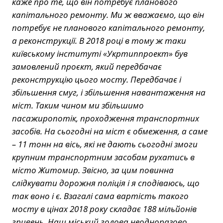
каже про те, що він потребує планового
капітального ремонту. Ми ж вважаємо, що він
потребує не планового капітального ремонту,
а реконструкції. В 2018 році в тому ж таки
київському інституті «Укртиппроект» був
замовлений проєкт, який передбачає
реконструкцію цього мосту. Передбачає і
збільшення смуг, і збільшення навантаження на
міст. Таким чином ми збільшимо
пасажиропотік, проходження транспортних
засобів. На сьогодні на міст є обмеження, а саме
– 11 тонн на вісь, які не дають сьогодні змоги
крупним транспортним засобам рухатись в
місто Житомир. Звісно, за цим повинна
слідкувати дорожня поліція і я сподіваюсь, що
так воно і є. Взагалі сама вартість такого
мосту в цінах 2018 року складає 188 мільйонів
гривень. Наш міський голова неодноразово