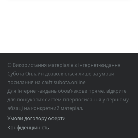
© Використання матеріалів з інтернет-видання
Субота Онлайн дозволяється лише за умови
посилання на сайт subota.online
Для інтернет-видань обов’язкове пряме, відкрите
для пошукових систем гіперпосилання у першому
абзаці на конкретний матеріал.
Умови договору оферти
Конфіденційність