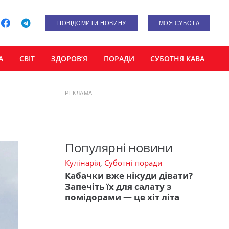
ПОВІДОМИТИ НОВИНУ
МОЯ СУБОТА
А
СВІТ
ЗДОРОВ’Я
ПОРАДИ
СУБОТНЯ КАВА
РЕКЛАМА
Популярні новини
Кулінарія
,
Суботні поради
Кабачки вже нікуди дівати?
Запечіть їх для салату з
помідорами — це хіт літа