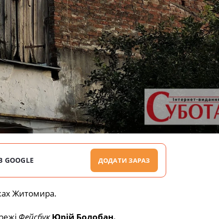
В GOOGLE
ДОДАТИ ЗАРАЗ
ках Житомира.
режі
Фейсбук
Юрій Болобан.