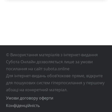
© Використання матеріалів з інтернет-видання
Субота Онлайн дозволяється лише за умови
посилання на сайт subota.online
Для інтернет-видань обов’язкове пряме, відкрите
для пошукових систем гіперпосилання у першому
абзаці на конкретний матеріал.
Умови договору оферти
Конфіденційність