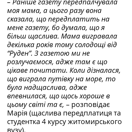
– Раніше газету передпалчувала
моя мама, а цього разу вона
сказала, що передплатить на
мене газету, бо думала, що я
більш щаслива. Мама вигравала
декілька років тому солодощі від
“Руден”. З газетою ми не
розлучаємося, адже там є що
цікаве почитати. Коли дізналася,
що виграла путівку на море, то
була надщаслива, адже
впевнилася, що щось хороше в
цьому світі та є,
– розповідає
Марія (щаслива передплатиця та
студентка 4 курсу житомирського
вузу).