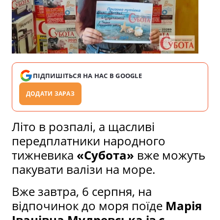
ПІДПИШІТЬСЯ НА НАС В GOOGLE
ДОДАТИ ЗАРАЗ
Літо в розпалі, а щасливі
передплатники народного
тижневика
«Субота»
вже можуть
пакувати валізи на море.
Вже завтра, 6 серпня, на
відпочинок до моря поїде
Марія
Іванівна Мудревська із с.