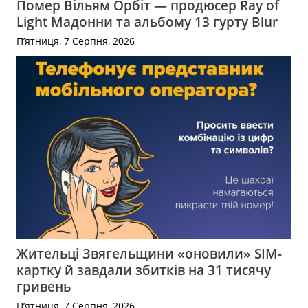
Помер Вільям Орбіт — продюсер Ray of
Light Мадонни та альбому 13 гурту Blur
П’ятниця, 7 Серпня, 2026
Жительці Звягельщини «оновили» SIM-
картку й завдали збитків на 31 тисячу
гривень
П’ятниця, 7 Серпня, 2026