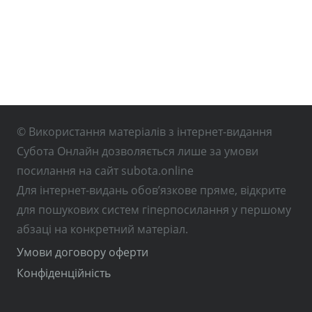
© Використання матеріалів з інтернет-видання
Субота Онлайн дозволяється лише за умови
посилання на сайт subota.online
Для інтернет-видань обов’язкове пряме, відкрите
для пошукових систем гіперпосилання у першому
абзаці на конкретний матеріал.
Умови договору оферти
Конфіденційність