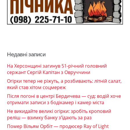
Недавні записи
На Херсонщині загинув 51-річний головний
сержант Сергій Капітан з Овруччини
Огірки тепер не ріжуть, а розбивають: літній салат,
який став хітом соцмереж
Після погоні в центрі Бердичева — суд: водій хоче
отримати записи з бодікамер і камер міста
Не викидайте великі огірки: зробіть кроповий
реліш — взимку банку з’їдають за раз
Помер Вільям Орбіт — продюсер Ray of Light