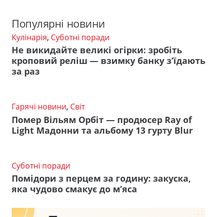
Популярні новини
Кулінарія
,
Суботні поради
Не викидайте великі огірки: зробіть
кроповий реліш — взимку банку з’їдають
за раз
Гарячі новини
,
Світ
Помер Вільям Орбіт — продюсер Ray of
Light Мадонни та альбому 13 гурту Blur
Суботні поради
Помідори з перцем за годину: закуска,
яка чудово смакує до м’яса