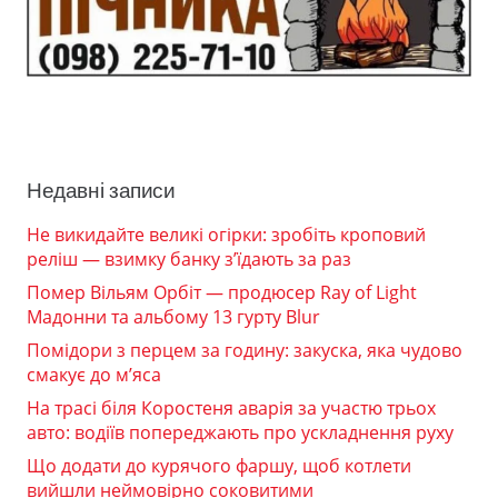
Недавні записи
Не викидайте великі огірки: зробіть кроповий
реліш — взимку банку з’їдають за раз
Помер Вільям Орбіт — продюсер Ray of Light
Мадонни та альбому 13 гурту Blur
Помідори з перцем за годину: закуска, яка чудово
смакує до м’яса
На трасі біля Коростеня аварія за участю трьох
авто: водіїв попереджають про ускладнення руху
Що додати до курячого фаршу, щоб котлети
вийшли неймовірно соковитими