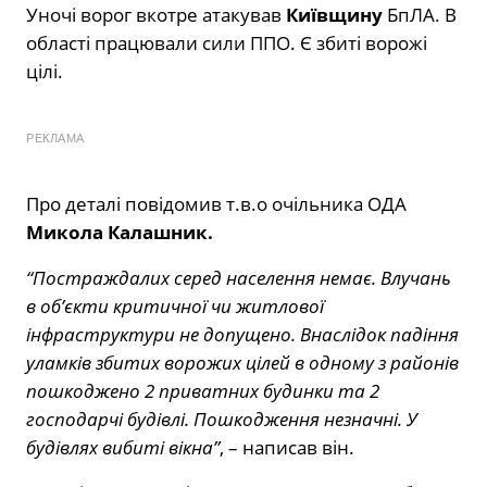
Уночі ворог вкотре атакував
Київщину
БпЛА. В
області працювали сили ППО. Є збиті ворожі
цілі.
РЕКЛАМА
Про деталі
повідомив
т.в.о очільника ОДА
Микола Калашник.
“Постраждалих серед населення немає. Влучань
в об’єкти критичної чи житлової
інфраструктури не допущено. Внаслідок падіння
уламків збитих ворожих цілей в одному з районів
пошкоджено 2 приватних будинки та 2
господарчі будівлі. Пошкодження незначні. У
будівлях вибиті вікна”
, – написав він.