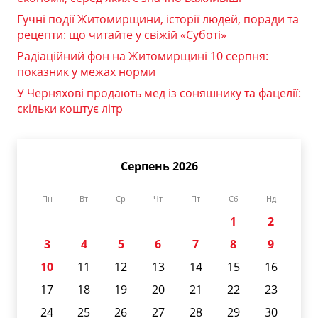
Гучні події Житомирщини, історії людей, поради та
рецепти: що читайте у свіжій «Суботі»
Радіаційний фон на Житомирщині 10 серпня:
показник у межах норми
У Черняхові продають мед із соняшнику та фацелії:
скільки коштує літр
Серпень 2026
Пн
Вт
Ср
Чт
Пт
Сб
Нд
1
2
3
4
5
6
7
8
9
10
11
12
13
14
15
16
17
18
19
20
21
22
23
24
25
26
27
28
29
30