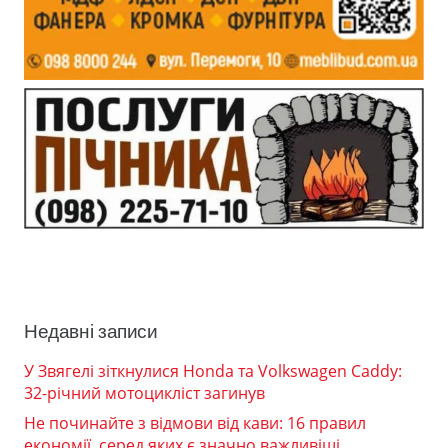
Недавні записи
У Звягелі зіткнулися Honda та Volkswagen Caddy:
32-річний мотоцикліст загинув
Не починайте з відмови від кави: 16 правил
економії, серед яких є значно важливіші