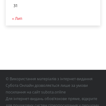
31
« Лип
© Використання матеріалів з інтернет-видання
Субота Онлайн дозволяється лише за умови
посилання на сайт subota.online
Для інтернет-видань обов’язкове пряме, відкрите
для пошукових систем гіперпосилання у першому