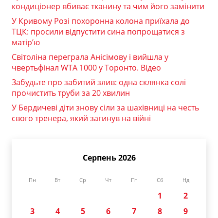
кондиціонер вбиває тканину та чим його замінити
У Кривому Розі похоронна колона приїхала до
ТЦК: просили відпустити сина попрощатися з
матір’ю
Світоліна переграла Анісімову і вийшла у
чвертьфінал WTA 1000 у Торонто. Відео
Забудьте про забитий злив: одна склянка солі
прочистить труби за 20 хвилин
У Бердичеві діти знову сіли за шахівниці на честь
свого тренера, який загинув на війні
Серпень 2026
Пн
Вт
Ср
Чт
Пт
Сб
Нд
1
2
3
4
5
6
7
8
9