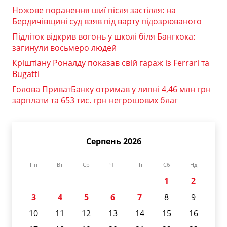
Ножове поранення шиї після застілля: на
Бердичівщині суд взяв під варту підозрюваного
Підліток відкрив вогонь у школі біля Бангкока:
загинули восьмеро людей
Кріштіану Роналду показав свій гараж із Ferrari та
Bugatti
Голова ПриватБанку отримав у липні 4,46 млн грн
зарплати та 653 тис. грн негрошових благ
Серпень 2026
Пн
Вт
Ср
Чт
Пт
Сб
Нд
1
2
3
4
5
6
7
8
9
10
11
12
13
14
15
16