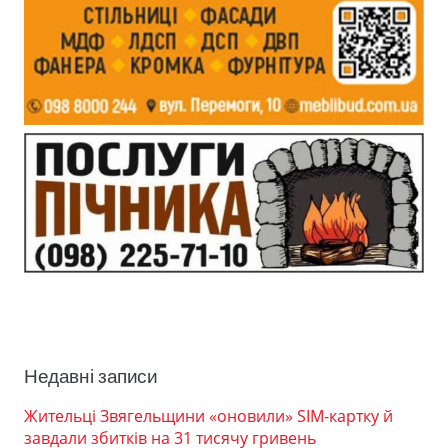
Недавні записи
Жительці Звягельщини «оновили» SIM-картку й
завдали збитків на 31 тисячу гривень