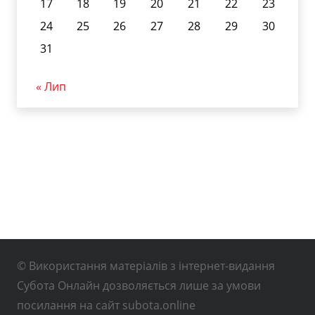
17
18
19
20
21
22
23
24
25
26
27
28
29
30
31
« Лип
© Використання матеріалів з інтернет-видання
Субота Онлайн дозволяється лише за умови
посилання на сайт subota.online