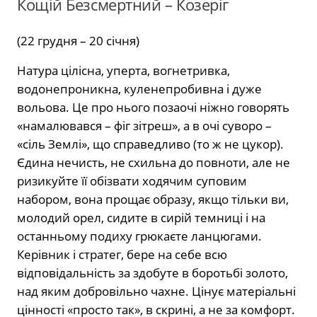
Кощій Безсмертний – Козеріг
(22 грудня – 20 січня)
Натура цілісна, уперта, вогнетривка,
водонепроникна, куленепробивна і дуже
вольова. Це про нього позаочі ніжно говорять
«намалювався – фіг зітреш», а в очі суворо –
«сіль Землі», що справедливо (то ж не цукор).
Єдина нечисть, не схильна до повноти, але не
ризикуйте її обізвати ходячим суповим
набором, вона прощає образу, якщо тільки ви,
молодий орел, сидите в сирій темниці і на
останньому подиху грюкаєте ланцюгами.
Керівник і стратег, бере на себе всю
відповідальність за здобуте в боротьбі золото,
над яким добровільно чахне. Цінує матеріальні
цінності «просто так», в скрині, а не за комфорт.