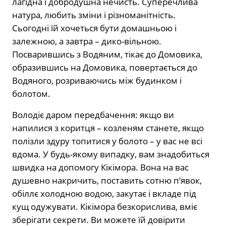
лагідна і добродушна нечисть. Cуперечлива
натура, любить зміни і різноманітність.
Сьогодні їй хочеться бути домашньою і
залежною, а завтра – дико-вільною.
Посварившись з Водяним, тікає до Домовика,
образившись на Домовика, повертається до
Водяного, розриваючись між будинком і
болотом.
Володіє даром передбачення: якщо ви
напилися з коритця – козленям станете, якщо
полізли здуру топитися у болото – у вас не всі
вдома. У будь-якому випадку, вам знадобиться
швидка на допомогу Кікімора. Вона на вас
душевно накричить, поставить сотню п’явок,
обіллє холодною водою, закутає і вкладе під
кущ одужувати. Кікімора безкорислива, вміє
зберігати секрети. Ви можете їй довірити