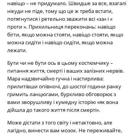
навіщо – не придумало. Швидше за все, взагалі
нікуди не піде, тому що це ж треба встати,
потягнутися і ретельно зважити всі «за» і «
проти ». Прихильниця переконань: навіщо
бігти, якщо можна стояти, навіщо стояти, якщо
можна сидіти і навіщо сидіти, якщо можна
лежати.
Бути чи не бути ось в цьому костюмчику –
питання життя, смерті і ваших залізних нервів.
Мара надзвичайно гучна і настирлива:
прилитівши опівночі, до шостої години ранку
гримить ланцюгами, бурхливо обговорює з
вами зворушливу і кумедну історію «як вона
дійшла до такого життя після смерті».
Може дістати з того світу і нетактовно, але
лагідно, винести вам мозок. Не переживайте,