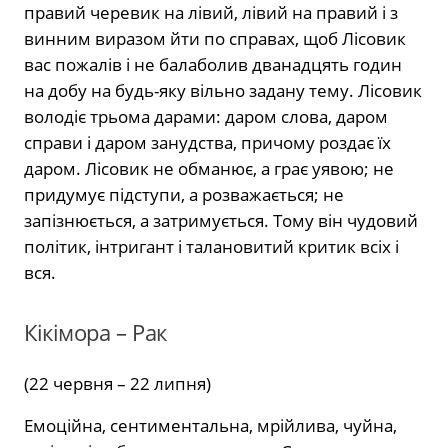
правий черевик на лівий, лівий на правий і з
винним виразом йти по справах, щоб Лісовик
вас пожалів і не балаболив дванадцять годин
на добу на будь-яку вільно задану тему. Лісовик
володіє трьома дарами: даром слова, даром
справи і даром занудства, причому роздає їх
даром. Лісовик не обманює, а грає уявою; не
придумує підступи, а розважається; не
запізнюється, а затримується. Тому він чудовий
політик, інтригант і талановитий критик всіх і
вся.
Кікімора – Рак
(22 червня – 22 липня)
Емоційна, сентиментальна, мрійлива, чуйна,