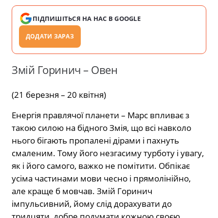
ПІДПИШІТЬСЯ НА НАС В GOOGLE
ДОДАТИ ЗАРАЗ
Змій Горинич – Овен
(21 березня – 20 квітня)
Енергія правлячої планети – Марс впливає з
такою силою на бідного Змія, що всі навколо
нього бігають пропалені дірами і пахнуть
смаленим. Тому його незгасиму турботу і увагу,
як і його самого, важко не помітити. Обпікає
усіма частинами мови чесно і прямолінійно,
але краще б мовчав. Змій Горинич
імпульсивний, йому слід дорахувати до
тридцяти, добре подумати кожною своєю