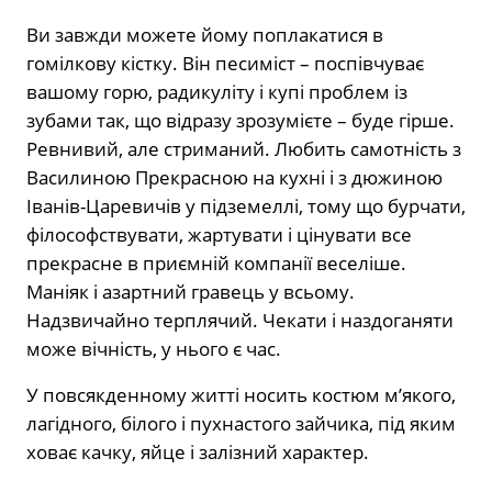
Ви завжди можете йому поплакатися в
гомілкову кістку. Він песиміст – поспівчуває
вашому горю, радикуліту і купі проблем із
зубами так, що відразу зрозумієте – буде гірше.
Ревнивий, але стриманий. Любить самотність з
Василиною Прекрасною на кухні і з дюжиною
Іванів-Царевичів у підземеллі, тому що бурчати,
філософствувати, жартувати і цінувати все
прекрасне в приємній компанії веселіше.
Маніяк і азартний гравець у всьому.
Надзвичайно терплячий. Чекати і наздоганяти
може вічність, у нього є час.
У повсякденному житті носить костюм м’якого,
лагідного, білого і пухнастого зайчика, під яким
ховає качку, яйце і залізний характер.