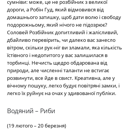
сумніви: може, це не розбійник з великої
дороги, а Робін Гуд, який відмовився від
домашнього затишку, щоб дати волю і свободу
подорожньому, який нічого не підозрює?
Соловей Розбійник допитливий і жалісливий,
дбайливо перевірить, чи далеко вас занесло
вітром, скільки рук-ніг ви зламали, яка кількість
їстівного і недопитого у вас залишилася в
торбинці. Нечисть щедро обдарована від
природи, але численні таланти не встигає
розвинути, все йде в свист. Креативна, але у
вічному пошуку, легко будує повітряні замки, і
легко їх руйнує на очах у здивованої публіки.
Водяний – Риби
(19 лютого – 20 березня)