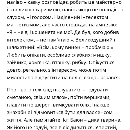
наліво – казку розповідає, робить це майстерно
і з великою харизмою, навіть якщо не володіє ні
слухом, ні голосом. Наділений інтелектом і
магнетизмом, але часто страждає на амнезію:
«Я – не я, і кошенята не мої. Де був, кого добив
інтелектом, – не пам’ятаю ». Великодушний і
шляхетний: «Всім, кому винен – ​​пробачаю!»
Любить опікати, особливо слабких: мишку,
зайчика, хом’ячка, пташку, рибку. Опікується
довго, ретельно, з інтересом, може потім
милостиво відпустити на волю, якщо награвся.
Про нього теж слід піклуватися – годувати
сметаною, свіжим м’ясом, поїти вершками,
гладити по шерсті, вичісувати бліх. Інакше
знахабніє і відмовиться бути для вас сенсом
життя. Але пам’ятайте, Кіт Баюн – дика тварина.
Як його не годуй, все в ліс дивиться. Упертий,