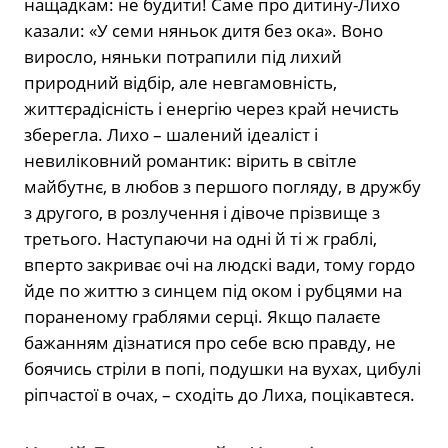
нащадкам: не будити! Саме про дитину-Лихо
казали: «У семи няньок дитя без ока». Воно
виросло, няньки потрапили під лихий
природний відбір, але невгамовність,
життєрадісність і енергію через край нечисть
зберегла. Лихо – шалений ідеаліст і
невиліковний романтик: вірить в світле
майбутнє, в любов з першого погляду, в дружбу
з другого, в розлучення і дівоче прізвище з
третього. Наступаючи на одні й ті ж граблі,
вперто закриває очі на людскі вади, тому гордо
йде по життю з синцем під оком і рубцями на
пораненому граблями серці. Якщо палаєте
бажанням дізнатися про себе всю правду, не
боячись стріли в попі, подушки на вухах, цибулі
ріпчастої в очах, – сходіть до Лиха, поцікавтеся.