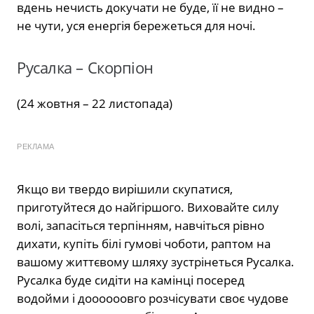
вдень нечисть докучати не буде, її не видно –
не чути, уся енергія бережеться для ночі.
Русалка – Скорпіон
(24 жовтня – 22 листопада)
РЕКЛАМА
Якщо ви твердо вирішили скупатися,
приготуйтеся до найгіршого. Виховайте силу
волі, запасіться терпінням, навчіться рівно
дихати, купіть білі гумові чоботи, раптом на
вашому життєвому шляху зустрінеться Русалка.
Русалка буде сидіти на камінці посеред
водойми і доооооовго розчісувати своє чудове