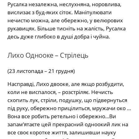
Русалка незалежна, неслухняна, норовлива,
вислизає з буд-яких сіток. Маніпулювати
нечистю можна, але обережно, у велюрових
рукавицях. Більше тисніть на жалість, Русалка
десь дуже глибоко в душі добра і чуйна.
Лихо Однооке – Стрілець
(23 листопада – 21 грудня)
Насправді, Лихо двооке, але якщо розбудити,
коли не виспалося, – розстріляє. Нечисть
схопить лук, стріли, подушку, що підвернуться
під руку, обережно прицілиться, мружачи око …
Вона все робить ретельно і обережно…Ви
запам’ятаєте цей прекрасний одноокий лик на
все своє коротке життя, залишивши науку