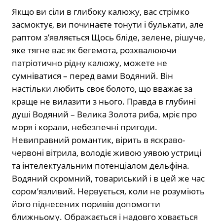
Якщо ви сіли в глибоку калюжу, вас стрімко
засмоктує, ви починаєте тонути і булькати, але
раптом з’являється Щось бліде, зелене, рішуче,
яке тягне вас як бегемота, розхвалюючи
патріотично рідну калюжу, можете не
сумніватися – перед вами Водяний. Він
настільки любить своє болото, що вважає за
краще не вилазити з нього. Правда в глубині
душі Водяний – Велика Золота риба, мріє про
моря і корали, небезпечні пригоди.
Невиправний романтик, вірить в яскраво-
червоні вітрила, володіє живою уявою устриці
та інтелектуальним потенціалом дельфіна.
Водяний скромний, товариський і в цей же час
сором’язливий. Нервується, коли не розуміють
його піднесених поривів допомогти
ближньому. Ображається і надовго ховається