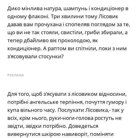
Дико мінлива натура, шампунь і кондиціонер в
одному флаконі. Три хвилини тому Лісовик
давав вам прочухана і спопеляв поглядом за те,
що ви не так стояли, свистіли, гриби збирали, а
тепер дбайливо віє прохолодою, як
кондиціонер. А раптом ви спітніли, поки з ним
з’ясовували стосунки?
РЕКЛАМА
Для того, щоб з’ясувати з лісовиком відносини,
потрібні ангельське терпіння, почуття гумору і
купа вільного часу. Послухати Лісовика,- так у
всіх, крім нього, руки-ноги-голова ростуть не
звідти, звідки потрібно. Доведеться
вивернутися шкірою навиворіт, поміняти