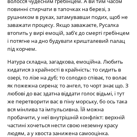
волосся чудесним гребінцем. А ви тим часом
повинні стирчати в тапочках на березі, з
рушником в руках, затамувавши подих, щоб не
заважати процесу. Якщо заважаєте, Русалка
втопить у вирі емоцій, заб’є до смерті гребінцем
і потягне на дно будувати кришталевий палац
під корчем.
Натура складна, загадкова, емоційна. Любить
кидатися з крайності в крайність: то сидить в
озері, то лізе на дуб; то солодко співає, то волає
як пожежна сирена; то ангел, то чорт знає що. З
любові до вас здатна віддати голос відьмі, і тут
же перетворити вас в піну морську, бо ось така
вся мінлива та імпульсивна. Їй можна
пробачити, у неї внутрішній конфлікт: верхній
частині хочеться нести свою неземну красу
людям, а у хвоста занижена самооцінка.