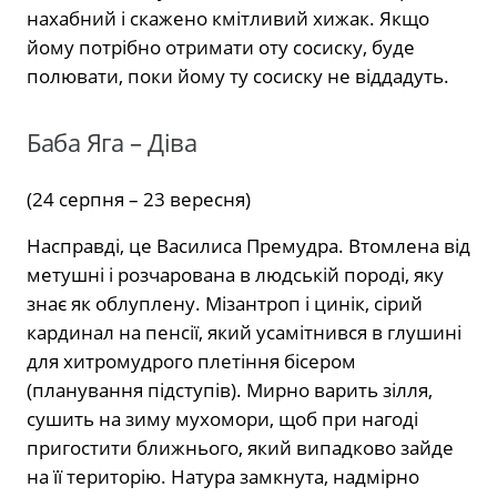
нахабний і скажено кмітливий хижак. Якщо
йому потрібно отримати оту сосиску, буде
полювати, поки йому ту сосиску не віддадуть.
Баба Яга – Діва
(24 серпня – 23 вересня)
Насправді, це Василиса Премудра. Втомлена від
метушні і розчарована в людській породі, яку
знає як облуплену. Мізантроп і цинік, сірий
кардинал на пенсії, який усамітнився в глушині
для хитромудрого плетіння бісером
(планування підступів). Мирно варить зілля,
сушить на зиму мухомори, щоб при нагоді
пригостити ближнього, який випадково зайде
на її територію. Натура замкнута, надмірно