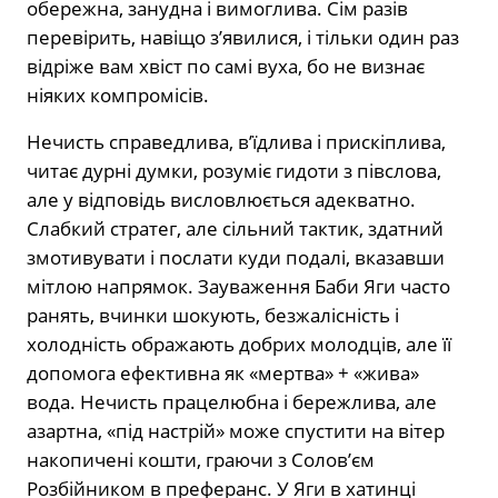
обережна, занудна і вимоглива. Сім разів
перевірить, навіщо з’явилися, і тільки один раз
відріже вам хвіст по самі вуха, бо не визнає
ніяких компромісів.
Нечисть справедлива, в’їдлива і прискіплива,
читає дурні думки, розуміє гидоти з півслова,
але у відповідь висловлюється адекватно.
Слабкий стратег, але сільний тактик, здатний
змотивувати і послати куди подалі, вказавши
мітлою напрямок. Зауваження Баби Яги часто
ранять, вчинки шокують, безжалісність і
холодність ображають добрих молодців, але її
допомога ефективна як «мертва» + «жива»
вода. Нечисть працелюбна і бережлива, але
азартна, «під настрій» може спустити на вітер
накопичені кошти, граючи з Солов’єм
Розбійником в преферанс. У Яги в хатинці