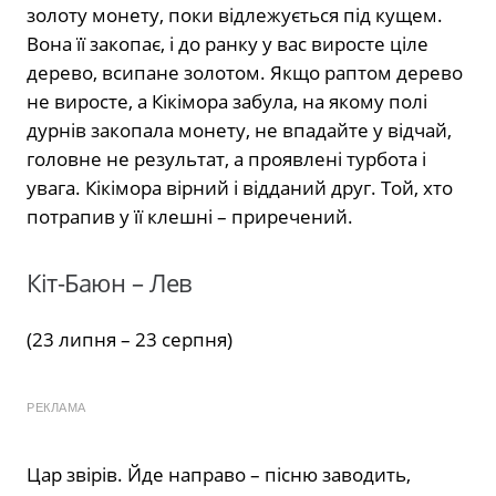
золоту монету, поки відлежується під кущем.
Вона її закопає, і до ранку у вас виросте ціле
дерево, всипане золотом. Якщо раптом дерево
не виросте, а Кікімора забула, на якому полі
дурнів закопала монету, не впадайте у відчай,
головне не результат, а проявлені турбота і
увага. Кікімора вірний і відданий друг. Той, хто
потрапив у її клешні – приречений.
Кіт-Баюн – Лев
(23 липня – 23 серпня)
РЕКЛАМА
Цар звірів. Йде направо – пісню заводить,