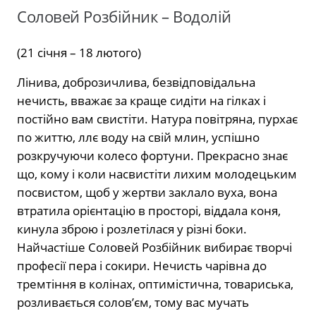
Соловей Розбійник – Водолій
(21 січня – 18 лютого)
Лінива, доброзичлива, безвідповідальна
нечисть, вважає за краще сидіти на гілках і
постійно вам свистіти. Натура повітряна, пурхає
по життю, ллє воду на свій млин, успішно
розкручуючи колесо фортуни. Прекрасно знає
що, кому і коли насвистіти лихим молодецьким
посвистом, щоб у жертви заклало вуха, вона
втратила орієнтацію в просторі, віддала коня,
кинула зброю і розлетілася у різні боки.
Найчастіше Соловей Розбійник вибирає творчі
професії пера і сокири. Нечисть чарівна до
тремтіння в колінах, оптимістична, товариська,
розливається солов’єм, тому вас мучать