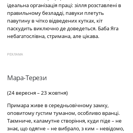
ідеальна організація праці: зілля розставлені в
правильному безладді, павуки плетуть
павутину в чітко відведених кутках, кіт
паскудить виключно де доведеться. Баба Яга
небагатослівна, стримана, але цікава.
РЕКЛАМА
Мара-Терези
(24 вересня – 23 жовтня)
Примара живе в середньовічному замку,
оповитому густим туманом, особливо вранці.
Таємниче, каламутне створіння, куди піде – не
знає, що одягне – не вибрало, з ким – невідомо,