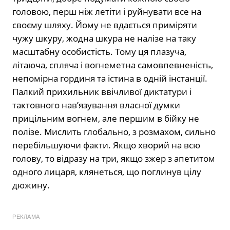
головою, перш ніж летіти і руйнувати все на
своєму шляху. Йому не вдається приміряти
чужу шкуру, жодна шкура не налізе на таку
масштабну особистість. Тому ця плазуча,
літаюча, спляча і вогнеметна самовпевненість,
непомірна гординя та істина в одній інстанції.
Палкий прихильник ввічливої диктатури і
тактовного нав’язування власної думки
прицільним вогнем, але першим в бійку не
полізе. Мислить глобально, з розмахом, сильно
перебільшуючи факти. Якщо хворий на всю
голову, то відразу на три, якщо зжер з апетитом
одного лицаря, клянеться, що поглинув цілу
дюжину.
РЕКЛАМА