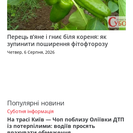
Перець в’яне і гниє біля кореня: як
зупинити поширення фітофторозу
Четвер, 6 Серпня, 2026
Популярні новини
Суботня інформація
На трасі Київ — Чоп поблизу Оліївки ДТП
із потерпілими: водіїв просять
врахувати обмеження