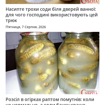
Насипте трохи соди біля дверей ванної:
для чого господині використовують цей
трюк
П’ятниця, 7 Серпня, 2026
Розсіл в огірках раптом помутнів: коли
це нормально, а коли банку краще