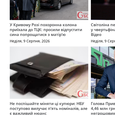
У Кривому Розі похоронна колона
Світоліна п
приїхала до ТЦК: просили відпустити
у чвертьфін
сина попрощатися з матір’ю
Відео
Неділя, 9 Серпня, 2026
Неділя, 9 Сер
Не поспішайте міняти ці купюри: НБУ
Голова Прив
поступово вилучає п’ять номіналів, але
4,46 млн грн
є важливий нюанс
негрошових