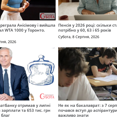
ереграла Анісімову і вийшла
Пенсія у 2026 році: скільки с
ал WTA 1000 у Торонто.
потрібно у 60, 63 і 65 років
Субота, 8 Серпня, 2026
пня, 2026
атБанку отримав у липні
Не як на бакалаврат: з 7 сер
 зарплати та 653 тис. грн
почався вступ до аспірантур
 благ
важливо знати