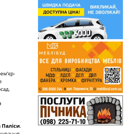
ем’єр-
е
сад.
я
 Паліси
.
жування.