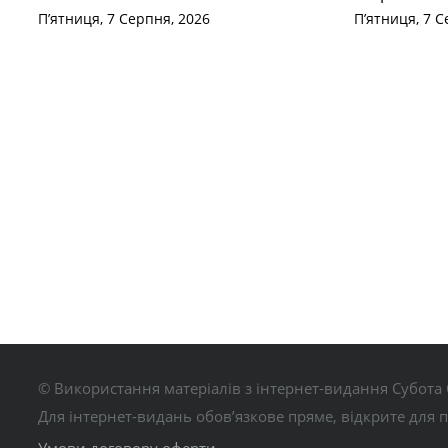
П’ятниця, 7 Серпня, 2026
П’ятниця, 7 С
© Використання матеріалів з інтернет-видання Субота 
Для інтернет-видань обов’язкове пряме, відкрите для 
Умови договору оферти