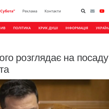
“Субота”
Реклама
Контакти
ЗИВ
ПОЛІТИКА
КРИК ДУШІ
ІНФОРМАЦІЯ
УКРАЇН
ого розглядає на посаду
та