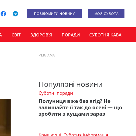
ПОВІДОМИТИ НОВИНУ
МОЯ СУБОТА
А
СВІТ
ЗДОРОВ’Я
ПОРАДИ
СУБОТНЯ КАВА
РЕКЛАМА
Популярні новини
Суботні поради
Полуниця вже без ягід? Не
залишайте її так до осені — що
зробити з кущами зараз
Крик душі
,
Суботня інформація