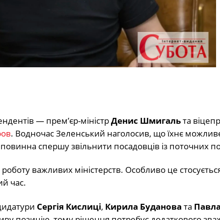
ендентів — прем’єр-міністр
Денис Шмигаль
та віцепр
ров
. Водночас Зеленський наголосив, що їхнє можлив
повинна спершу звільнити посадовців із поточних по
 роботу важливих міністерств. Особливо це стосуєтьс
ий час.
ндидатури
Сергія Кислиці
,
Кирила Буданова
та
Павла
ливу позицію, тому рішення потребує додаткового зва