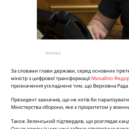
РЕКЛАМА
За словами глави держави, серед основних прет
міністр з цифрової трансформації
Михайло Федо
призначення ускладнене тим, що Верховна Рада 
Президент зазначив, що не хотів би паралізувати
Міністерства оборони, яке є пріоритетом у воєнн
Також Зеленський підтвердив, що розглядає ка
Однак кожен із них нині займає стратегічно важ