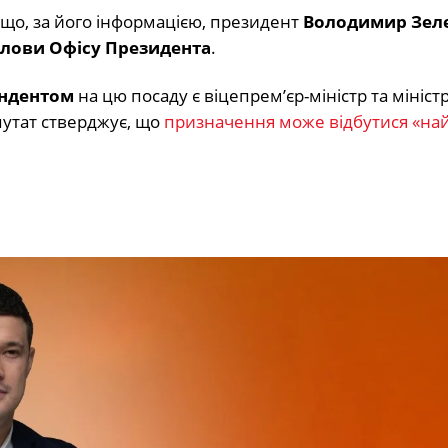
 що, за його інформацією, президент
Володимир Зел
олови Офісу Президента
.
ендентом
на цю посаду є віцепрем’єр-міністр та мініст
путат стверджує, що
призначення може відбутися «н