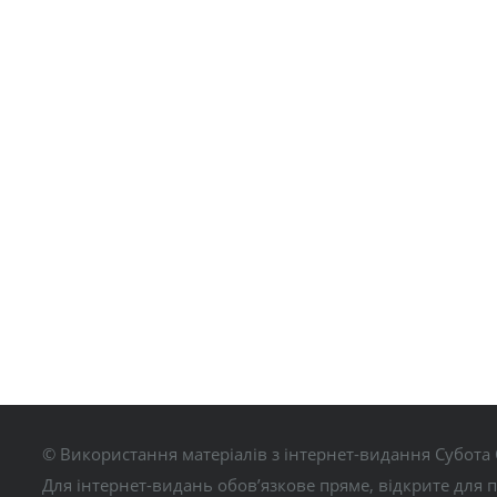
© Використання матеріалів з інтернет-видання Субота 
Для інтернет-видань обов’язкове пряме, відкрите для 