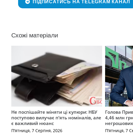
ПІДПИСАТИСЬ НА TELEGRAM КАНАЛ
Схожі матеріали
Не поспішайте міняти ці купюри: НБУ
Голова Прив
поступово вилучає п’ять номіналів, але
4,46 млн грн
є важливий нюанс
негрошових
П’ятниця, 7 Серпня, 2026
П’ятниця, 7 С