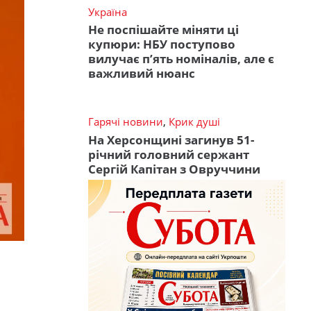
Україна
Не поспішайте міняти ці
купюри: НБУ поступово
вилучає п’ять номіналів, але є
важливий нюанс
Гарячі новини
,
Крик душі
На Херсонщині загинув 51-
річний головний сержант
Сергій Капітан з Овруччини