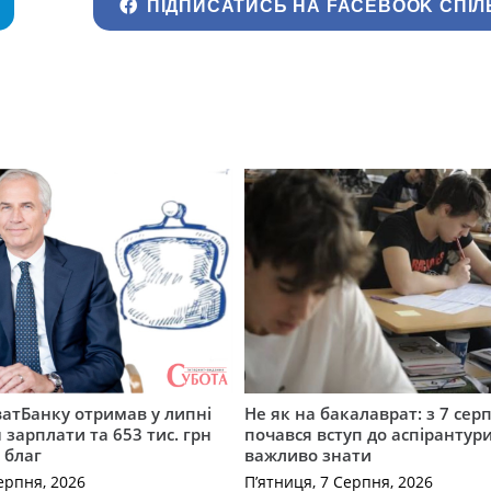
ПІДПИСАТИСЬ НА FACEBOOK СПІЛ
атБанку отримав у липні
Не як на бакалаврат: з 7 сер
 зарплати та 653 тис. грн
почався вступ до аспірантур
 благ
важливо знати
ерпня, 2026
П’ятниця, 7 Серпня, 2026