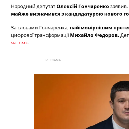
Народний депутат
Олексій Гончаренко
заявив,
майже визначився з кандидатурою нового г
За словами Гончаренка,
найімовірнішим прет
цифрової трансформації
Михайло Федоров
. Де
часом»
.
РЕКЛАМА