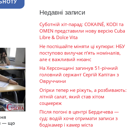
ЬНОТУ
Недавні записи
Суботній хіт-парад: COKAINÉ, KODI та
OMEN представили нову версію Cuba
Libre & Dolce Vita
Не поспішайте міняти ці купюри: НБУ
поступово вилучає п’ять номіналів,
але є важливий нюанс
На Херсонщині загинув 51-річний
головний сержант Сергій Капітан з
Овруччини
Огірки тепер не ріжуть, а розбивають:
літній салат, який став хітом
соцмереж
Після погоні в центрі Бердичева —
пня
суд: водій хоче отримати записи з
и — що
бодікамер і камер міста