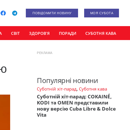
ПОВІДОМИТИ НОВИНУ
МОЯ СУБОТА
А
СВІТ
ЗДОРОВ’Я
ПОРАДИ
СУБОТНЯ КАВА
РЕКЛАМА
ою
Популярні новини
Суботній хіт-парад
,
Суботня кава
Суботній хіт-парад: COKAINÉ,
KODI та OMEN представили
нову версію Cuba Libre & Dolce
Vita