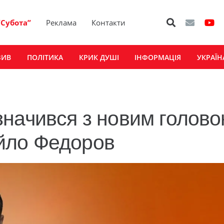
“Субота”
Реклама
Контакти
ЗИВ
ПОЛІТИКА
КРИК ДУШІ
ІНФОРМАЦІЯ
УКРАЇН
начився з новим голов
йло Федоров