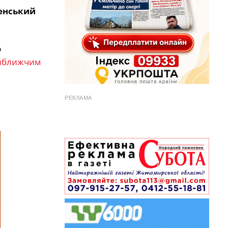
енський
р
айближчим
РЕКЛАМА