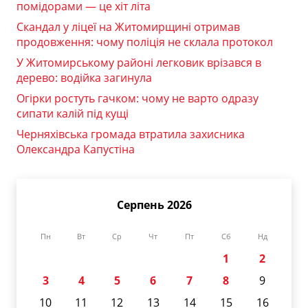
помідорами — це хіт літа
Скандал у ліцеї на Житомирщині отримав
продовження: чому поліція не склала протокол
У Житомирському районі легковик врізався в
дерево: водійка загинула
Огірки ростуть гачком: чому не варто одразу
сипати калій під кущі
Черняхівська громада втратила захисника
Олександра Капустіна
Серпень 2026
Пн
Вт
Ср
Чт
Пт
Сб
Нд
1
2
3
4
5
6
7
8
9
10
11
12
13
14
15
16