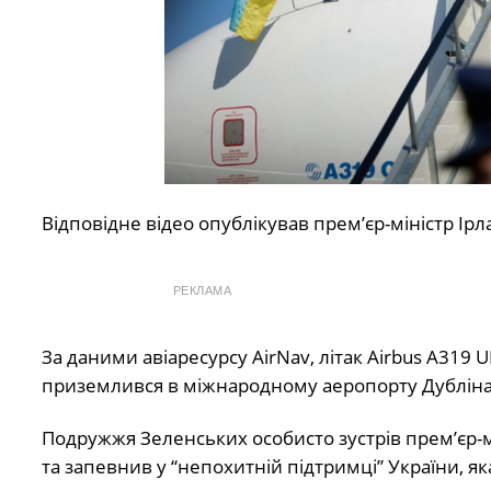
Відповідне відео опублікував прем’єр-міністр Ірл
РЕКЛАМА
За даними авіаресурсу AirNav, літак Airbus A319 U
приземлився в міжнародному аеропорту Дубліна о 
Подружжя Зеленських особисто зустрів прем’єр-мін
та запевнив у “непохитній підтримці” України, я