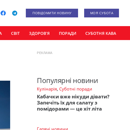
ПОВІДОМИТИ НОВИНУ
МОЯ СУБОТА
А
СВІТ
ЗДОРОВ’Я
ПОРАДИ
СУБОТНЯ КАВА
РЕКЛАМА
Популярні новини
Кулінарія
,
Суботні поради
Кабачки вже нікуди дівати?
Запечіть їх для салату з
помідорами — це хіт літа
Гарячі новини