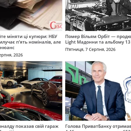
те міняти ці купюри: НБУ
Помер Вільям Орбіт — продю
илучає п’ять номіналів, але
Light Мадонни та альбому 13 
 нюанс
П’ятниця, 7 Серпня, 2026
ерпня, 2026
оналду показав свій гараж
Голова ПриватБанку отримав