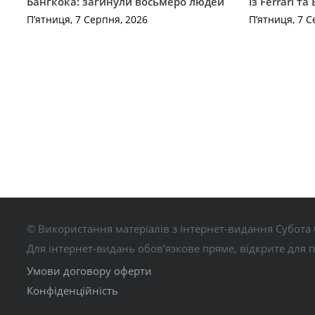
Бангкока: загинули восьмеро людей
із Ferrari та
П’ятниця, 7 Серпня, 2026
П’ятниця, 7 С
© Використання матеріалів з інтернет-видання Субота 
Для інтернет-видань обов’язкове пряме, відкрите для 
Умови договору оферти
Конфіденційність