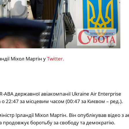
андії Міхол Мартін у
Twitter.
R-ABA державної авіакомпанії Ukraine Air Enterprise
22:47 за місцевим часом (00:47 за Києвом – ред.).
істр Ірландії Міхол Мартін. Він опублікував відео з 
ка продовжує боротьбу за свободу та демократію.