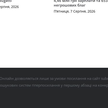
 Bugatti
4,46 млн грн зарплати та 653
негрошових благ
ерпня, 2026
П’ятниця, 7 Серпня, 2026
Онлайн дозволяється лише за умови посилання на сайт subo
пошукових систем гіперпосилання у першому абзаці на конк