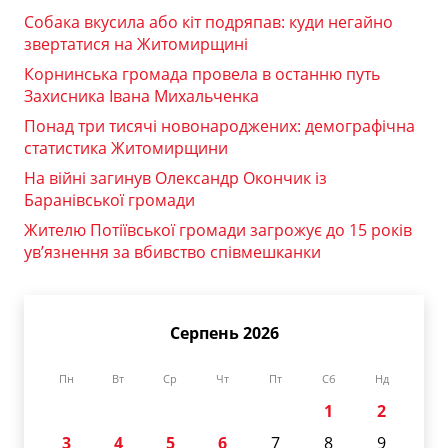
Собака вкусила або кіт подряпав: куди негайно
звертатися на Житомирщині
Корнинська громада провела в останню путь
Захисника Івана Михальченка
Понад три тисячі новонароджених: демографічна
статистика Житомирщини
На війні загинув Олександр Окончик із
Баранівської громади
Жителю Потіївської громади загрожує до 15 років
ув’язнення за вбивство співмешканки
Серпень 2026
Пн
Вт
Ср
Чт
Пт
Сб
Нд
1
2
3
4
5
6
7
8
9