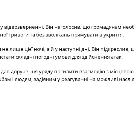
у відеозверненні. Він наголосив, що громадянам нео
ої тривоги та без зволікань прямувати в укриття.
е лише цієї ночі, а й у наступні дні. Він підкреслив, 
стати складні погодні умови для здійснення атак.
дав доручення уряду посилити взаємодію з місцево
бам і людям, задіяним у реагуванні на можливі наслі