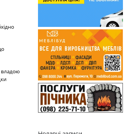
бхідно
що
ю владою
дки
Недавні записи