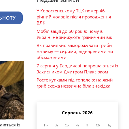
У Коростенському ТЦК помер 46-
річний чоловік після проходження
ЬНОТУ
ВЛК
Мобілізація до 60 років: чому в
Україні не знижують граничний вік
Як правильно заморожувати гриби
на зиму — сирими, відвареними чи
обсмаженими
7 серпня у Бердичеві попрощаються із
Захисником Дмитром Плаксюком
Росте купками під тополею: на який
гриб схожа незвична біла знахідка
Серпень 2026
аються із
Пн
Вт
Ср
Чт
Пт
Сб
Нд