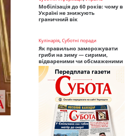
Мобілізація до 60 років: чому в
Україні не знижують
граничний вік
Кулінарія
,
Суботні поради
Як правильно заморожувати
гриби на зиму — сирими,
відвареними чи обсмаженими