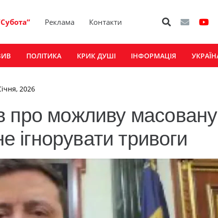
“Субота”
Реклама
Контакти
ЗИВ
ПОЛІТИКА
КРИК ДУШІ
ІНФОРМАЦІЯ
УКРАЇН
Січня, 2026
в про можливу масовану
не ігнорувати тривоги