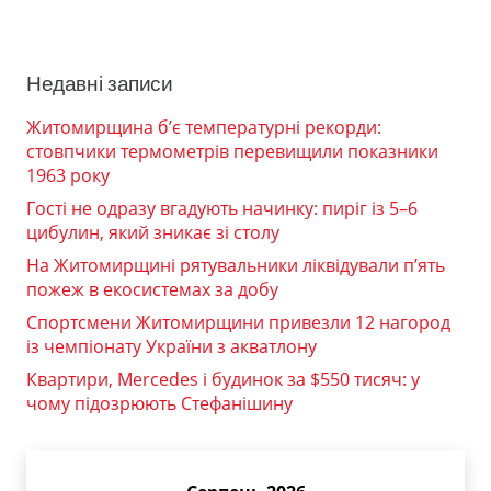
Недавні записи
Житомирщина б’є температурні рекорди:
стовпчики термометрів перевищили показники
1963 року
Гості не одразу вгадують начинку: пиріг із 5–6
цибулин, який зникає зі столу
На Житомирщині рятувальники ліквідували п’ять
пожеж в екосистемах за добу
Спортсмени Житомирщини привезли 12 нагород
із чемпіонату України з акватлону
Квартири, Mercedes і будинок за $550 тисяч: у
чому підозрюють Стефанішину