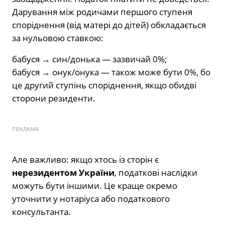
Дарування між родичами першого ступеня
споріднення (від матері до дітей) обкладається
за нульовою ставкою:
бабуся → син/донька — зазвичай 0%;
бабуся → онук/онука — також може бути 0%, бо
це другий ступінь споріднення, якщо обидві
сторони резиденти.
РЕКЛАМА
Але важливо: якщо хтось із сторін є
нерезидентом України
, податкові наслідки
можуть бути іншими. Це краще окремо
уточнити у нотаріуса або податкового
консультанта.