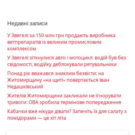
Недавні записи
У Звягелі за 150 млн грн продають виробника
ветпрепаратів із великим промисловим
комплексом
У Звягелі зіткнулися авто і мотоцикл: водій був без
свідомості, водійку деблокували рятувальники
Понад рік вважався зниклим безвісти: на
Житомирщину «на щиті» повертається Іван
Недашківський
Жителів Житомирщини закликали не ігнорувати
тривоги: ОВА зробила термінове попередження
Кабачки вже нікуди дівати? Запечіть їх для салату з
помідорами — це хіт літа