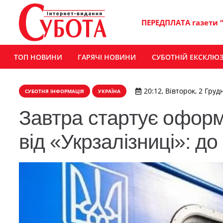
ПЕРЕДПЛАТА газети 
ТОП НОВИНИ
ГАРЯЧІ НОВИНИ
СУБОТНІЙ ЕКСКЛЮ
20:12, Вівторок, 2 Груд
СУБОТНЯ ІНФОРМАЦІЯ
УКРАЇНА
Завтра стартує оформ
від «Укрзалізниці»: д