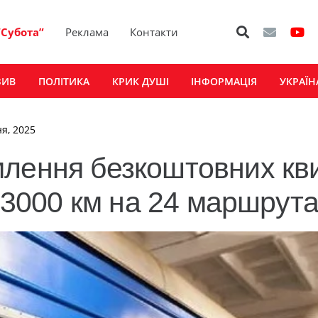
“Субота”
Реклама
Контакти
ЗИВ
ПОЛІТИКА
КРИК ДУШІ
ІНФОРМАЦІЯ
УКРАЇН
ня, 2025
лення безкоштовних кви
о 3000 км на 24 маршрут