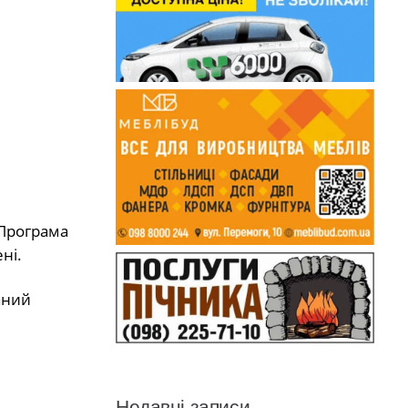
. Програма
ні.
аний
Недавні записи