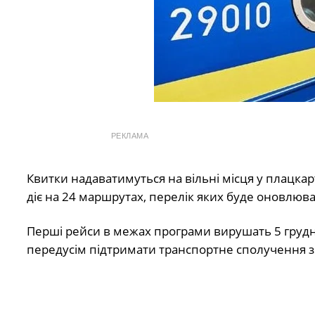
РЕКЛАМА
Квитки надаватимуться на вільні місця у плацкарті
діє на 24 маршрутах, перелік яких буде оновлюва
Перші рейси в межах програми вирушать 5 грудн
передусім підтримати транспортне сполучення 