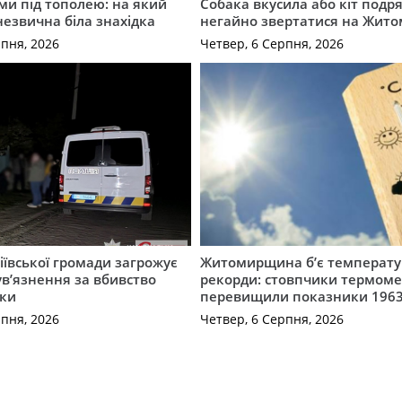
ми під тополею: на який
Собака вкусила або кіт подр
незвична біла знахідка
негайно звертатися на Жит
рпня, 2026
Четвер, 6 Серпня, 2026
ївської громади загрожує
Житомирщина б’є температу
 ув’язнення за вбивство
рекорди: стовпчики термоме
ки
перевищили показники 1963
рпня, 2026
Четвер, 6 Серпня, 2026