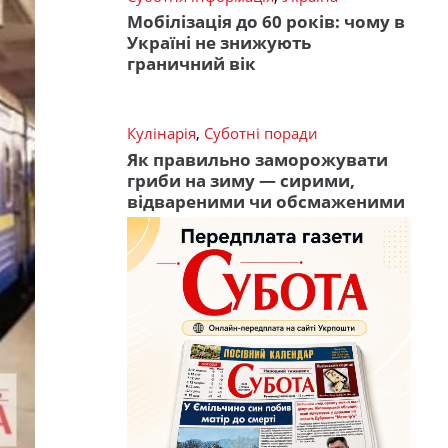
Мобілізація до 60 років: чому в
Україні не знижують
граничний вік
Кулінарія
,
Суботні поради
Як правильно заморожувати
гриби на зиму — сирими,
відвареними чи обсмаженими