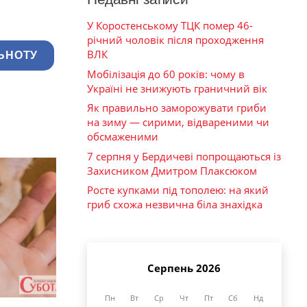
У Коростенському ТЦК помер 46-
річний чоловік після проходження
ВЛК
ЬНОТУ
Мобілізація до 60 років: чому в
Україні не знижують граничний вік
Як правильно заморожувати гриби
на зиму — сирими, відвареними чи
обсмаженими
7 серпня у Бердичеві попрощаються із
Захисником Дмитром Плаксюком
Росте купками під тополею: на який
гриб схожа незвична біла знахідка
Серпень 2026
Пн
Вт
Ср
Чт
Пт
Сб
Нд