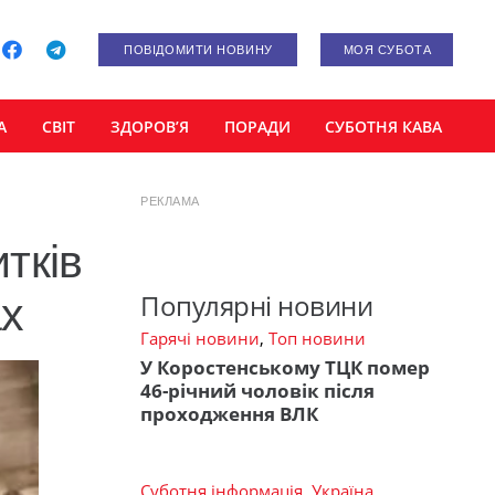
ПОВІДОМИТИ НОВИНУ
МОЯ СУБОТА
А
СВІТ
ЗДОРОВ’Я
ПОРАДИ
СУБОТНЯ КАВА
РЕКЛАМА
тків
Популярні новини
ах
Гарячі новини
,
Топ новини
У Коростенському ТЦК помер
46-річний чоловік після
проходження ВЛК
Суботня інформація
,
Україна