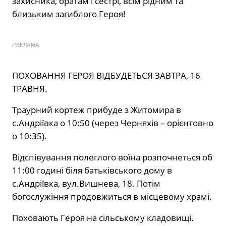
захисника, братам і сестрі, всім рідним та
близьким загиблого Героя!
РЕКЛАМА
ПОХОВАННЯ ГЕРОЯ ВІДБУДЕТЬСЯ ЗАВТРА, 16
ТРАВНЯ.
Траурний кортеж прибуде з Житомира в
с.Андріївка о 10:50 (через Черняхів – орієнтовно
о 10:35).
Відспівування полеглого воїна розпочнеться об
11:00 годині біля батьківського дому в
с.Андріївка, вул.Вишнева, 18. Потім
богослужіння продовжиться в місцевому храмі.
Поховають Героя на сільському кладовищі.