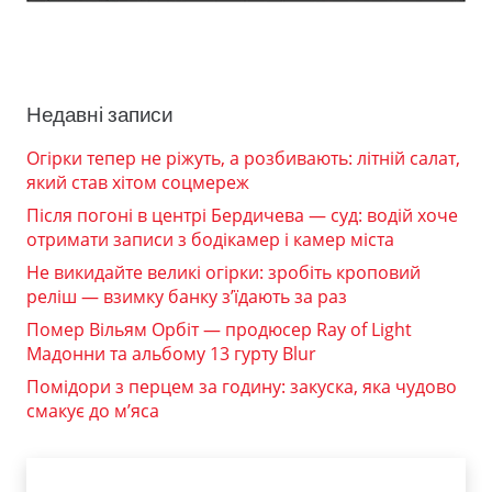
Недавні записи
Огірки тепер не ріжуть, а розбивають: літній салат,
який став хітом соцмереж
Після погоні в центрі Бердичева — суд: водій хоче
отримати записи з бодікамер і камер міста
Не викидайте великі огірки: зробіть кроповий
реліш — взимку банку з’їдають за раз
Помер Вільям Орбіт — продюсер Ray of Light
Мадонни та альбому 13 гурту Blur
Помідори з перцем за годину: закуска, яка чудово
смакує до м’яса