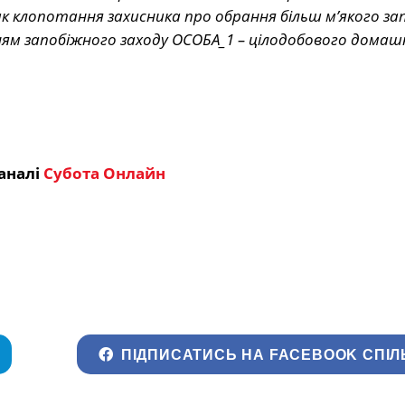
ідтак клопотання захисника про обрання більш м’якого з
ням запобіжного заходу ОСОБА_1 – цілодобового домаш
аналі
Субота Онлайн
ПІДПИСАТИСЬ НА FACEBOOK СПІЛ