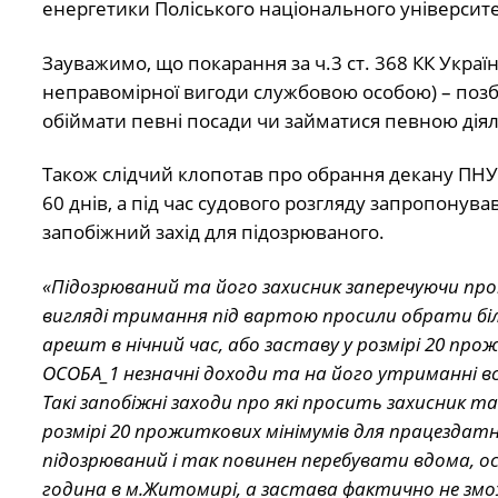
енергетики Поліського національного університет
Зауважимо, що покарання за ч.3 ст. 368 КК Украї
неправомірної вигоди службовою особою) – позба
обіймати певні посади чи займатися певною діяль
Також слідчий клопотав про обрання декану ПНУ 
60 днів, а під час судового розгляду запропонув
запобіжний захід для підозрюваного.
«Підозрюваний та його захисник заперечуючи про
вигляді тримання під вартою просили обрати біл
арешт в нічний час, або заставу у розмірі 20 про
ОСОБА_1 незначні доходи та на його утриманні в
Такі запобіжні заходи про які просить захисник 
розмірі 20 прожиткових мінімумів для працездатни
підозрюваний і так повинен перебувати вдома, ос
година в м.Житомирі, а застава фактично не змо