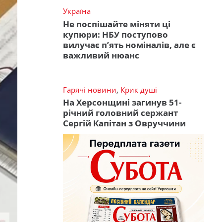
Україна
Не поспішайте міняти ці
купюри: НБУ поступово
вилучає п’ять номіналів, але є
важливий нюанс
Гарячі новини
,
Крик душі
На Херсонщині загинув 51-
річний головний сержант
Сергій Капітан з Овруччини