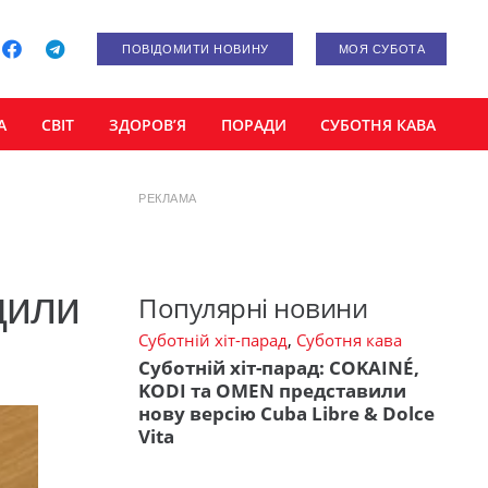
ПОВІДОМИТИ НОВИНУ
МОЯ СУБОТА
А
СВІТ
ЗДОРОВ’Я
ПОРАДИ
СУБОТНЯ КАВА
РЕКЛАМА
дили
Популярні новини
Суботній хіт-парад
,
Суботня кава
Суботній хіт-парад: COKAINÉ,
KODI та OMEN представили
нову версію Cuba Libre & Dolce
Vita