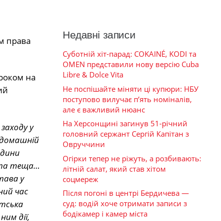
Недавні записи
ям права
Суботній хіт-парад: COKAINÉ, KODI та
OMEN представили нову версію Cuba
Libre & Dolce Vita
троком на
Не поспішайте міняти ці купюри: НБУ
ий
поступово вилучає п’ять номіналів,
але є важливий нюанс
На Херсонщині загинув 51-річний
заходу у
головний сержант Сергій Капітан з
 домашній
Овруччини
одини
Огірки тепер не ріжуть, а розбивають:
и та теща…
літній салат, який став хітом
тава у
соцмереж
ний час
Після погоні в центрі Бердичева —
нтська
суд: водій хоче отримати записи з
бодікамер і камер міста
им дії,