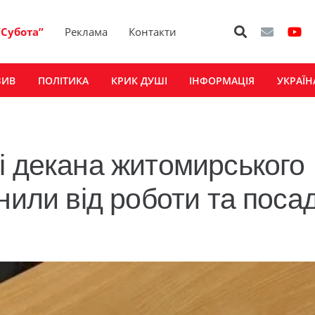
“Субота”
Реклама
Контакти
ЗИВ
ПОЛІТИКА
КРИК ДУШІ
ІНФОРМАЦІЯ
УКРАЇН
і декана житомирського
нили від роботи та поса