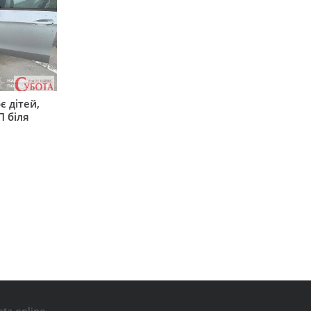
є дітей,
П біля
ta.online