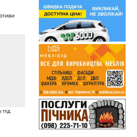
мотиви
 під