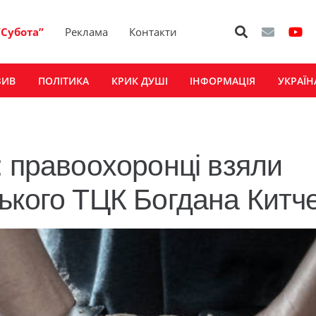
“Субота”
Реклама
Контакти
ЗИВ
ПОЛІТИКА
КРИК ДУШІ
ІНФОРМАЦІЯ
УКРАЇН
: правоохоронці взяли
ького ТЦК Богдана Китч