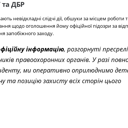
 та ДБР
ють невідкладні слідчі дії, обшуки за місцем роботи т
ання щодо оголошення йому офіційної підозри за від
ня запобіжного заходу.
офіційну інформацію
, розгорнуті пресрел
ків правоохоронних органів. У разі повн
иденту, ми оперативно оприлюднимо дета
ну та позицію захисту всіх сторін цього