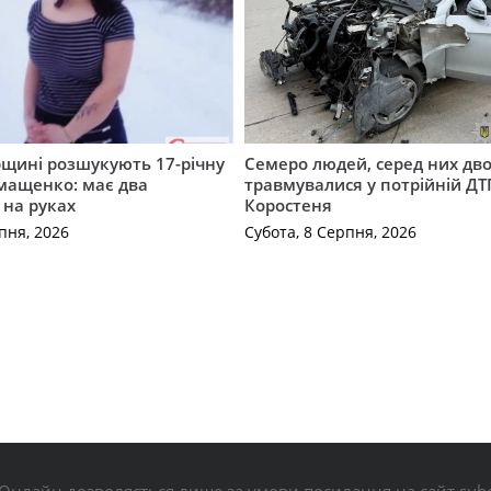
щині розшукують 17-річну
Семеро людей, серед них дво
мащенко: має два
травмувалися у потрійній ДТ
 на руках
Коростеня
пня, 2026
Субота, 8 Серпня, 2026
Онлайн дозволяється лише за умови посилання на сайт subo