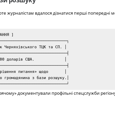
роте журналістам вдалося дізнатися перші попередні 
─────────────────────────────┐

к Черняхівського ТЦК та СП. │

─────────────────────────────┤

00 доларів США.             │

─────────────────────────────┤

рішення питання» щодо       │

о громадянина з бази розшуку.│

рячому» документували профільні спецслужби регіону