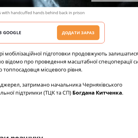
s with handcuffed hands behind back in prison
В GOOGLE
ДОДАТИ ЗАРАЗ
рі мобілізаційної підготовки продовжують залишатися
о відомо про проведення масштабної спецоперації си
но топпосадовця місцевого рівня.
джерел, затримано начальника Черняхівського
льної підтримки (ТЦК та СП)
Богдана Китченка
.
ази розшуку