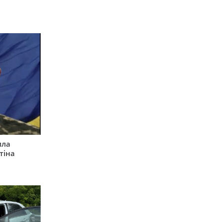
ила
тіна