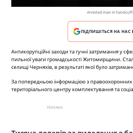
Arrested man in handcuff
ПІДПИШІТЬСЯ НА НАС 
Антикорупційні заходи та гучні затримання у сфе
пильної уваги громадськості Житомирщини. Стал
селищі Черняхів, в результаті якої було затрима
За попередньою інформацією з правоохоронних 
територіального центру комплектування та соціа
РЕКЛАМА
Тисяча доларів за видалення з б