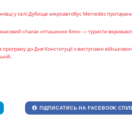
рнівці у селі Дубище мікроавтобус Mercedes протаран
 масовий спалах «пташиних бліх» — туристи вкриваю
рограму до Дня Конституції з виступами військовог
ькій.
ПІДПИСАТИСЬ НА FACEBOOK СПІЛ