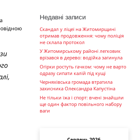
Недавні записи
а
повідною
Скандал у ліцеї на Житомирщині
отримав продовження: чому поліція
не склала протокол
У Житомирському районі легковик
ізи
врізався в дерево: водійка загинула
ого
Огірки ростуть гачком: чому не варто
одразу сипати калій під кущі
лі,
Черняхівська громада втратила
захисника Олександра Капустіна
Не тільки їжа і спорт: вчені знайшли
ще один фактор повільного набору
ваги
Серпень 2026