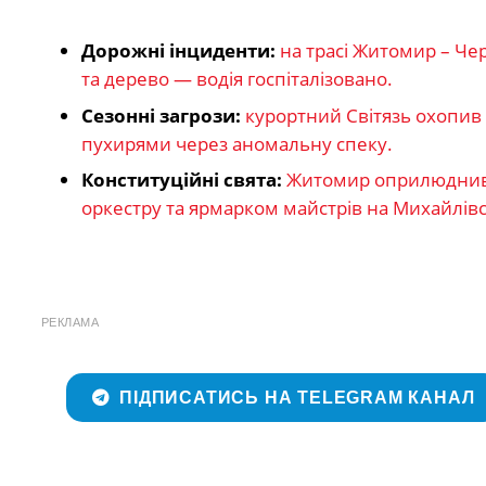
Дорожні інциденти:
на трасі Житомир – Че
та дерево — водія госпіталізовано.
Сезонні загрози:
курортний Світязь охопив
пухирями через аномальну спеку.
Конституційні свята:
Житомир оприлюднив п
оркестру та ярмарком майстрів на Михайлівс
РЕКЛАМА
ПІДПИСАТИСЬ НА TELEGRAM КАНАЛ