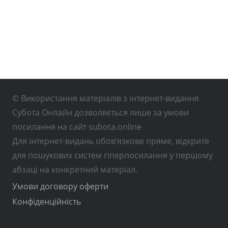
© Використання матеріалів з інтернет-видання
Субота Онлайн дозволяється лише за умови
посилання на сайт subota.online
Для інтернет-видань обов’язкове пряме, відкрите
для пошукових систем гіперпосилання у першому
абзаці на конкретний матеріал.
Умови договору оферти
Конфіденційність