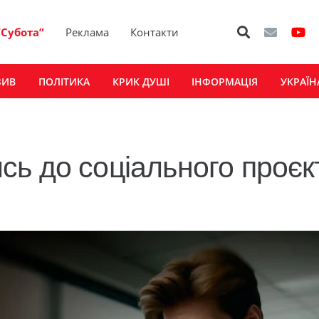
“Субота”
Реклама
Контакти
ЗИВ
ПОЛІТИКА
КРИК ДУШІ
ІНФОРМАЦІЯ
УКРАЇН
ь до соціального проєк