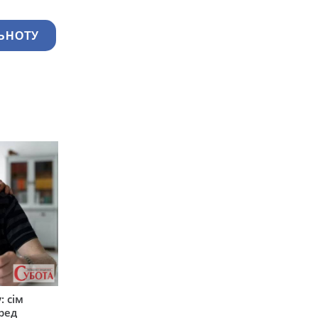
ЬНОТУ
: сім
ред