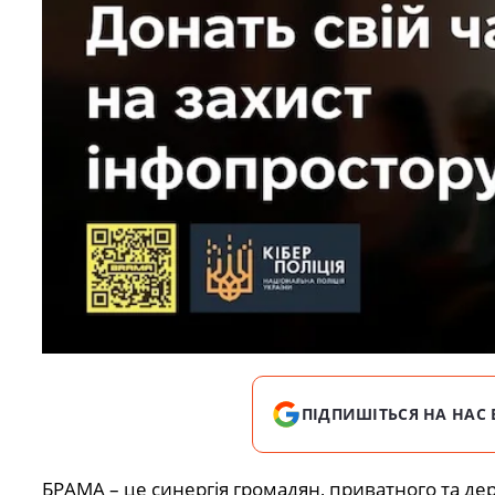
ПІДПИШІТЬСЯ НА НАС 
БРАМА – це синергія громадян, приватного та дер