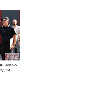
ли новою
зділи