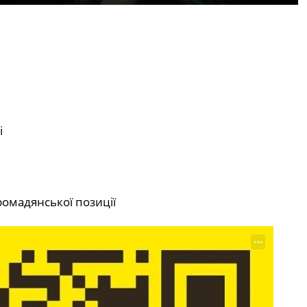
і
ромадянської позиції