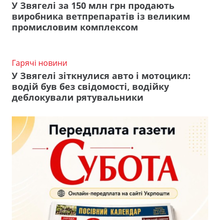
У Звягелі за 150 млн грн продають
виробника ветпрепаратів із великим
промисловим комплексом
Гарячі новини
У Звягелі зіткнулися авто і мотоцикл:
водій був без свідомості, водійку
деблокували рятувальники