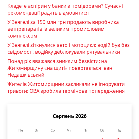
Кладете аспірин у банки з помідорами? Сучасні
рекомендації радять відмовитися
У Звягелі за 150 млн грн продають виробника
ветпрепаратів із великим промисловим
комплексом
У Звягелі зіткнулися авто і мотоцикл: водій був без
свідомості, водійку деблокували рятувальники
Понад рік вважався зниклим безвісти: на
Житомирщину «на щиті» повертається Іван
Недашківський
Жителів Житомирщини закликали не ігнорувати
тривоги: ОВА зробила термінове попередження
Серпень 2026
Пн
Вт
Ср
Чт
Пт
Сб
Нд