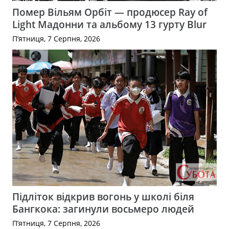
Помер Вільям Орбіт — продюсер Ray of
Light Мадонни та альбому 13 гурту Blur
П’ятниця, 7 Серпня, 2026
Підліток відкрив вогонь у школі біля
Бангкока: загинули восьмеро людей
П’ятниця, 7 Серпня, 2026