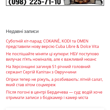
Недавні записи
Суботній хіт-парад: COKAINÉ, KODI та OMEN
представили нову версію Cuba Libre & Dolce Vita
Не поспішайте міняти ці купюри: НБУ поступово
вилучає п’ять номіналів, але є важливий нюанс
На Херсонщині загинув 51-річний головний
сержант Сергій Капітан з Овруччини
Огірки тепер не ріжуть, а розбивають: літній салат,
який став хітом соцмереж
Після погоні в центрі Бердичева — суд: водій хоче
отримати записи з бодікамер і камер міста