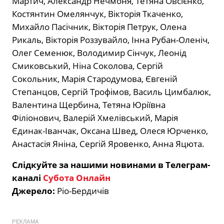
Мартич, Александр Нечмоня, Тетяна Овсієнко,
Костянтин Омелянчук, Вікторія Ткаченко,
Михайло Пасічник, Вікторія Петрук, Олена
Рикаль, Вікторія Роззувайло, Інна Рубан-Оленіч,
Олег Семенюк, Володимир Сінчук, Леонід
Смиковський, Ніна Соколова, Сергій
Сокольник, Марія Стародумова, Євгеній
Степанцов, Сергій Трофімов, Василь Цимбалюк,
Валентина Щербина, Тетяна Юріївна
Філіонович, Валерій Хмелівський, Марія
Єдинак-Іванчак, Оксана Швед, Олеся Юрченко,
Анастасія Яніна, Сергій Яровенко, Анна Яцюта.
Слідкуйте за нашими новинами в Телеграм-
каналі
Субота Онлайн
Джерело:
Ріо-Бердичів
РЕКЛАМА