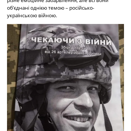
різне емоційне забарвлення, але всі вони
об’єднані однією темою – російсько-
українською війною.