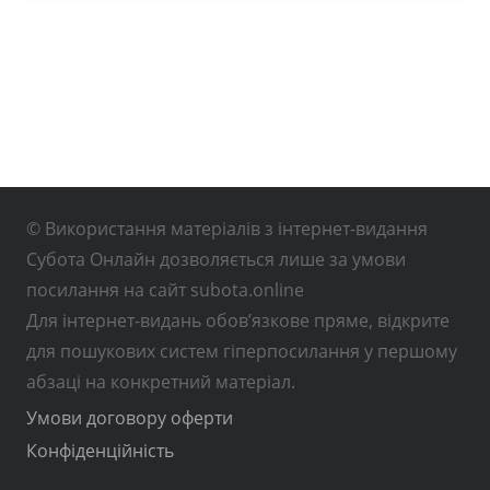
© Використання матеріалів з інтернет-видання
Субота Онлайн дозволяється лише за умови
посилання на сайт subota.online
Для інтернет-видань обов’язкове пряме, відкрите
для пошукових систем гіперпосилання у першому
абзаці на конкретний матеріал.
Умови договору оферти
Конфіденційність