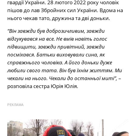
гвардії України. 28 лютого 2022 року чоловік
пішов до лав Збройних сил України. Вдома на
нього чекав тато, дружина та дві доньки.
“Він завжди був доброзичливим, завжди
відгукувався на все. Не вмів навіть голос
підвищити, завжди привітний, завжди
посміхався. Батьки виховували сина, як
справжнього чоловіка. А його доньки дуже
любили свого тата. Він був їхнім життям. Ми
чекали на нього. Чекали до останньої миті”,
–
розповіла сестра Юрія Юлія.
РЕКЛАМА