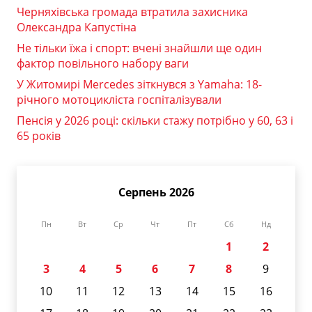
Черняхівська громада втратила захисника
Олександра Капустіна
Не тільки їжа і спорт: вчені знайшли ще один
фактор повільного набору ваги
У Житомирі Mercedes зіткнувся з Yamaha: 18-
річного мотоцикліста госпіталізували
Пенсія у 2026 році: скільки стажу потрібно у 60, 63 і
65 років
Серпень 2026
Пн
Вт
Ср
Чт
Пт
Сб
Нд
1
2
3
4
5
6
7
8
9
10
11
12
13
14
15
16