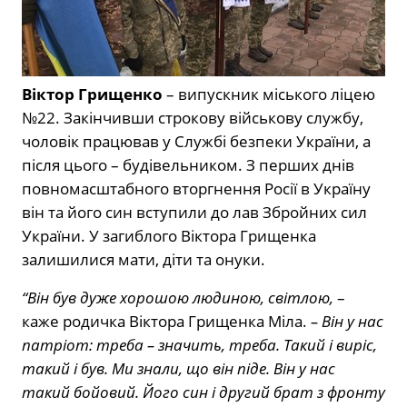
Віктор Грищенко
– випускник міського ліцею
№22. Закінчивши строкову військову службу,
чоловік працював у Службі безпеки України, а
після цього – будівельником. З перших днів
повномасштабного вторгнення Росії в Україну
він та його син вступили до лав Збройних сил
України. У загиблого Віктора Грищенка
залишилися мати, діти та онуки.
“Він був дуже хорошою людиною, світлою,
–
каже родичка Віктора Грищенка Міла.
– Він у нас
патріот: треба – значить, треба. Такий і виріс,
такий і був. Ми знали, що він піде. Він у нас
такий бойовий. Його син і другий брат з фронту