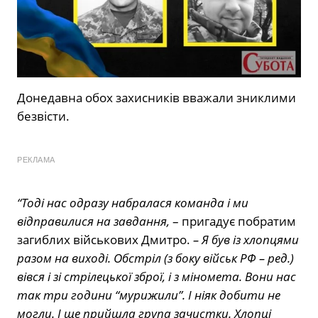
Донедавна обох захисників вважали зниклими
безвісти.
РЕКЛАМА
“Тоді нас одразу набралася команда і ми
відправилися на завдання,
– пригадує побратим
загиблих військових Дмитро.
– Я був із хлопцями
разом на виході. Обстріл (з боку військ РФ – ред.)
вівся і зі стрілецької зброї, і з міномета. Вони нас
так три години “мурижили”. І ніяк добити не
могли. І ще прийшла група зачистки. Хлопці