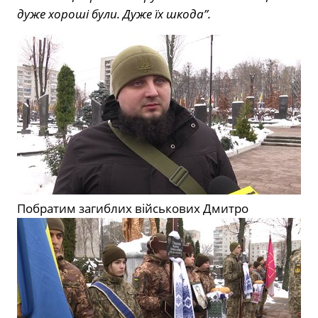
дуже хороші були. Дуже їх шкода”.
Побратим загиблих військових Дмитро