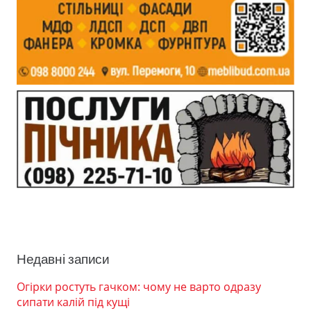
Недавні записи
Огірки ростуть гачком: чому не варто одразу
сипати калій під кущі