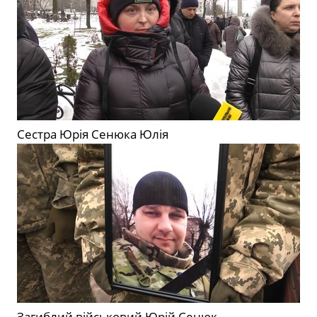
Сестра Юрія Сенюка Юлія
Загиблий військовий Юрій Сенюк