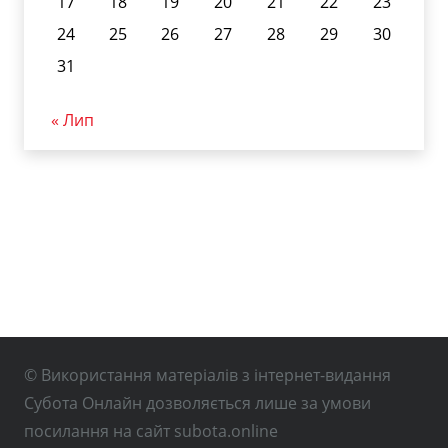
17
18
19
20
21
22
23
24
25
26
27
28
29
30
31
« Лип
© Використання матеріалів з інтернет-видання
Субота Онлайн дозволяється лише за умови
посилання на сайт subota.online