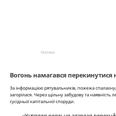
РЕКЛАМА
Вогонь намагався перекинутися 
За інформацією рятувальників, пожежа спалахнул
загорілася. Через щільну забудову та наявність
сусідньої капітальної споруди.
«Існувала реальна загроза переки