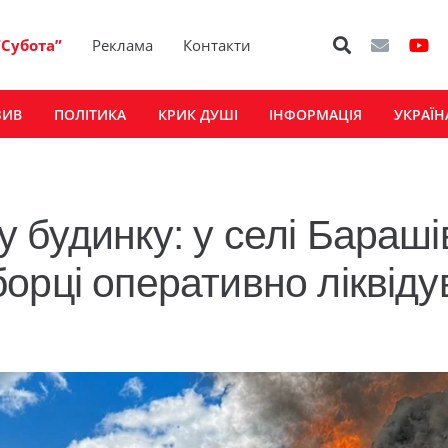
“Субота”
Реклама
Контакти
ЗИВ
ПОЛІТИКА
КРИК ДУШІ
ІНФОРМАЦІЯ
УКРАЇН
 будинку: у селі Бараші
орці оперативно ліквіду