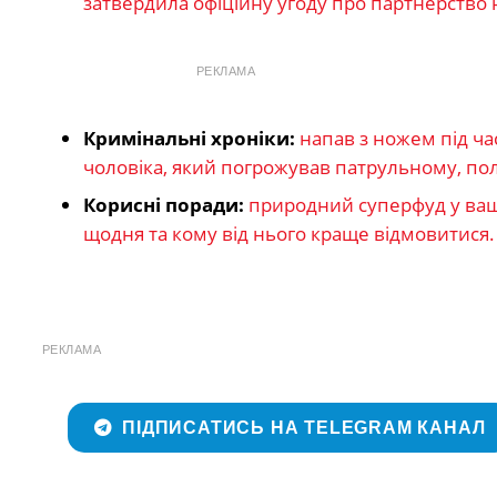
затвердила офіційну угоду про партнерство н
РЕКЛАМА
Кримінальні хроніки:
напав з ножем під ч
чоловіка, який погрожував патрульному, пол
Корисні поради:
природний суперфуд у ваш
щодня та кому від нього краще відмовитися.
РЕКЛАМА
ПІДПИСАТИСЬ НА TELEGRAM КАНАЛ