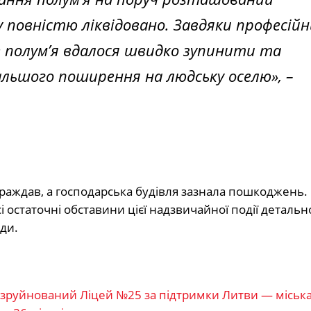
 повністю ліквідовано. Завдяки професій
 полум’я вдалося швидко зупинити та
льшого поширення на людську оселю», –
траждав, а господарська будівля зазнала пошкоджень. 
 остаточні обставини цієї надзвичайної події детальн
ди.
зруйнований Ліцей №25 за підтримки Литви — міська