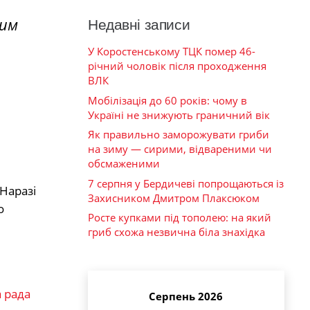
ним
Недавні записи
У Коростенському ТЦК помер 46-
річний чоловік після проходження
ВЛК
Мобілізація до 60 років: чому в
Україні не знижують граничний вік
Як правильно заморожувати гриби
на зиму — сирими, відвареними чи
обсмаженими
7 серпня у Бердичеві попрощаються із
Наразі
Захисником Дмитром Плаксюком
о
Росте купками під тополею: на який
гриб схожа незвична біла знахідка
 рада
Серпень 2026