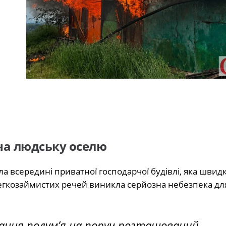
на людську оселю
а всередині приватної господарчої будівлі, яка швид
 легкозаймистих речей виникла серйозна небезпека дл
дання полум’я на поруч розташований