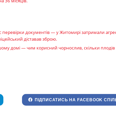
а 36 місяців.
ас перевірки документів — у Житомирі затримали агр
іцейський діставав зброю.
ому домі — чим корисний чорнослив, скільки плодів 
ПІДПИСАТИСЬ НА FACEBOOK СПІЛ