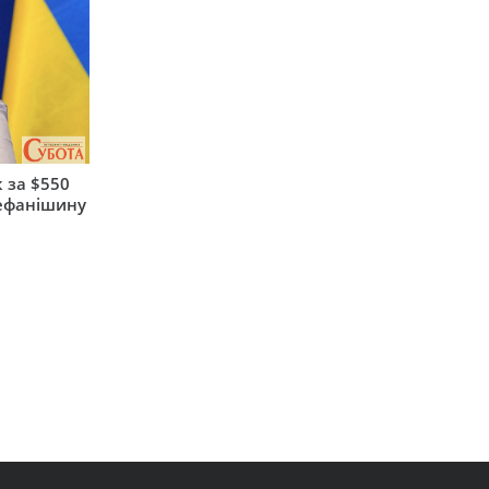
 за $550
тефанішину