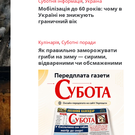
Суботня інформація
,
Україна
Мобілізація до 60 років: чому в
Україні не знижують
граничний вік
Кулінарія
,
Суботні поради
Як правильно заморожувати
гриби на зиму — сирими,
відвареними чи обсмаженими