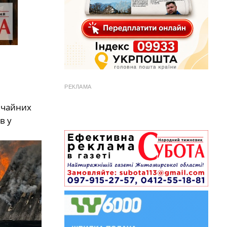
РЕКЛАМА
ичайних
в у