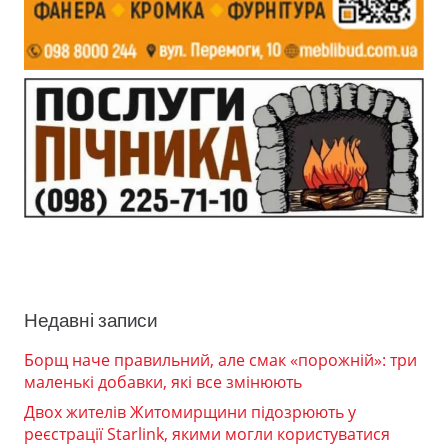
Недавні записи
Борщ наче правильний, але смак «порожній»: три
маленькі добавки, які все змінюють
Двох жителів Житомирщини підозрюють у
реєстрації Starlink, якими могли користуватися