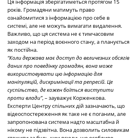
Ця інформація зберігатиметься протягом 15
років. Громадяни матимуть право
ознайомитися з інформацією про себе в
системі, але не можуть вимагати видалення.
Важливо, що ця система не є тимчасовим
заходом на період воєнного стану, а планується
як постійна.
“Коли держава має доступ до величезних обсягів
даних про поведінку громадян, вона може
використовувати цю інформацію для
маніпуляцій, дискримінації та репресій. Це
суспільство, де кожен боїться виступити
проти влади”
, – зауважує Корженкова.
Експерти Центру спільних дій зазначають, що
відеоспостереження як таке не є поганим, але
запропонована система надто масштабна й
нікому не підзвітна. Вона дозволить силовикам
стежити за будь-ким всюди, що особливо