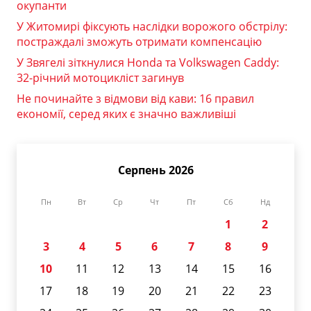
окупанти
У Житомирі фіксують наслідки ворожого обстрілу:
постраждалі зможуть отримати компенсацію
У Звягелі зіткнулися Honda та Volkswagen Caddy:
32-річний мотоцикліст загинув
Не починайте з відмови від кави: 16 правил
економії, серед яких є значно важливіші
Серпень 2026
Пн
Вт
Ср
Чт
Пт
Сб
Нд
1
2
3
4
5
6
7
8
9
10
11
12
13
14
15
16
17
18
19
20
21
22
23