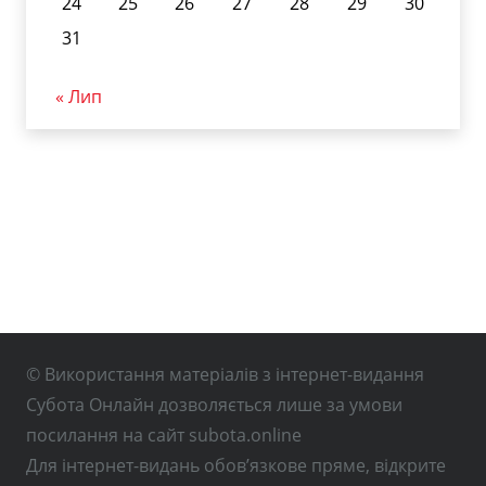
24
25
26
27
28
29
30
31
« Лип
© Використання матеріалів з інтернет-видання
Субота Онлайн дозволяється лише за умови
посилання на сайт subota.online
Для інтернет-видань обов’язкове пряме, відкрите