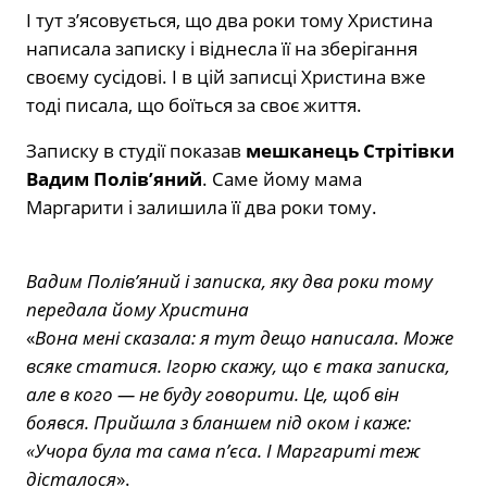
І тут з’ясовується, що два роки тому Христина
написала записку і віднесла її на зберігання
своєму сусідові. І в цій записці Христина вже
тоді писала, що боїться за своє життя.
Записку в студії показав
мешканець Стрітівки
Вадим Полів’яний
. Саме йому мама
Маргарити і залишила її два роки тому.
Вадим Полів’яний і записка, яку два роки тому
передала йому Христина
«
Вона мені сказала: я тут дещо написала. Може
всяке статися. Ігорю скажу, що є така записка,
але в кого — не буду говорити. Це, щоб він
боявся. Прийшла з бланшем під оком і каже:
«Учора була та сама п’єса. І Маргариті теж
дісталося
».