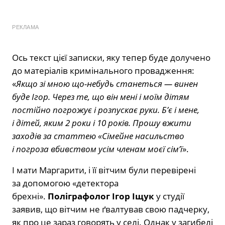
РЕКЛАМА
Ось текст цієї записки, яку тепер буде долучено
до матеріалів кримінального провадження:
«
Якщо зі мною що-небудь станеться — винен
буде Ігор. Через те, що він мені і моїм дітям
постійно погрожує і розпускає руки. Б’є і мене,
і дітей, яким 2 роки і 10 років. Прошу вжити
заходів за статтею «Сімейне насильство
і погроза вбивством усім членам моєї сім’ї
».
І мати Маргарити, і її вітчим були перевірені
за допомогою «детектора
брехні».
Поліграфолог Ігор Іщук
у студії
заявив, що вітчим не ґвалтував свою падчерку,
як про це зараз говорять у селі. Однак у загибелі