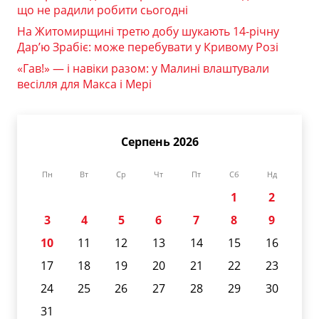
що не радили робити сьогодні
На Житомирщині третю добу шукають 14-річну
Дар’ю Зрабіє: може перебувати у Кривому Розі
«Гав!» — і навіки разом: у Малині влаштували
весілля для Макса і Мері
Серпень 2026
Пн
Вт
Ср
Чт
Пт
Сб
Нд
1
2
3
4
5
6
7
8
9
10
11
12
13
14
15
16
17
18
19
20
21
22
23
24
25
26
27
28
29
30
31