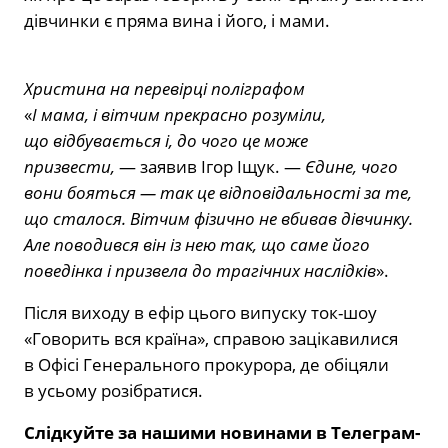
дівчинки є пряма вина і його, і мами.
Христина на перевірці поліграфом
«
І мама, і вітчим прекрасно розуміли,
що відбувається і, до чого це може
призвести,
— заявив Ігор Іщук. —
Єдине, чого
вони бояться — так це відповідальності за те,
що сталося. Вітчим фізично не вбивав дівчинку.
Але поводився він із нею так, що саме його
поведінка і призвела до трагічних наслідків
».
Після виходу в ефір цього випуску ток-шоу
«Говорить вся країна», справою зацікавилися
в Офісі Генерального прокурора, де обіцяли
в усьому розібратися.
Слідкуйте за нашими новинами в Телеграм-