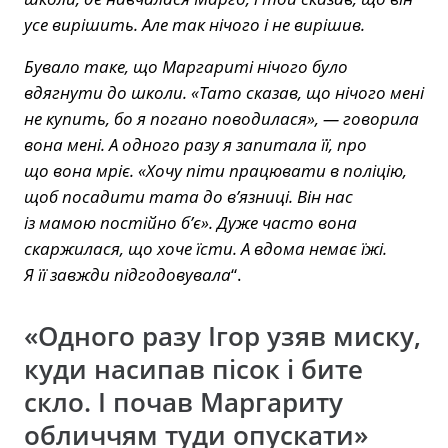
усе вирішить. Але так нічого і не вирішив.
Бувало таке, що Маргариті нічого було
вдягнути до школи. «Тато сказав, що нічого мені
не купить, бо я погано поводилася», — говорила
вона мені. А одного разу я запитала її, про
що вона мріє. «Хочу піти працювати в поліцію,
щоб посадити тата до в’язниці. Він нас
із мамою постійно б’є». Дуже часто вона
скаржилася, що хоче їсти. А вдома немає їжі.
Я її завжди підгодовувала
“.
«Одного разу Ігор узяв миску,
куди насипав пісок і бите
скло. І почав Маргариту
обличчям туди опускати»