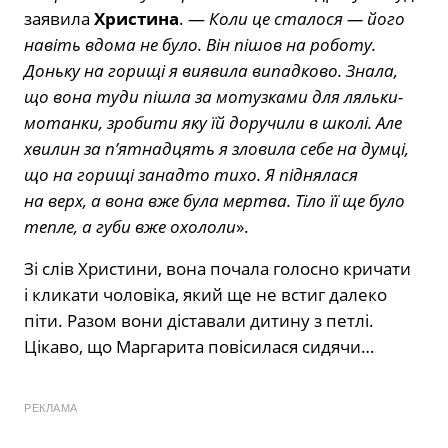
заявила
Христина
. —
Коли це сталося — його
навіть вдома не було. Він пішов на роботу.
Доньку на горищі я виявила випадково. Знала,
що вона туди пішла за мотузками для ляльки-
мотанки, зробити яку їй доручили в школі. Але
хвилин за п’ятнадцять я зловила себе на думці,
що на горищі занадто тихо. Я піднялася
на верх, а вона вже була мертва. Тіло її ще було
тепле, а губи вже охололи
».
Зі слів Христини, вона почала голосно кричати
і кликати чоловіка, який ще не встиг далеко
піти. Разом вони діставали дитину з петлі.
Цікаво, що Маргарита повісилася сидячи…
РЕКЛАМА