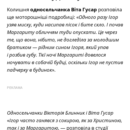
Колишня
односельчанка Віта Гусар
розповіла
ще моторошніші подробиці: «
Одного разу Ігор
узяв миску, куди насипав пісок і бите скло. І почав
Маргариту обличчям туди опускати. Це через
те, що вона, нібито, не догледіла за молодшим
братиком — рідним сином Ігоря, який упав
і розбив губу. Тієї ночі Маргариті довелося
ночувати в собачій будці, оскільки Ігор не пустив
падчерку в будинок
».
РЕКЛАМА
Односельчанки Вікторія Блинник і Віта Гусар
«
Ігор часто ганявся з сокирою, як за Христиною,
так і за Маргаритою
, — розповіла в студії