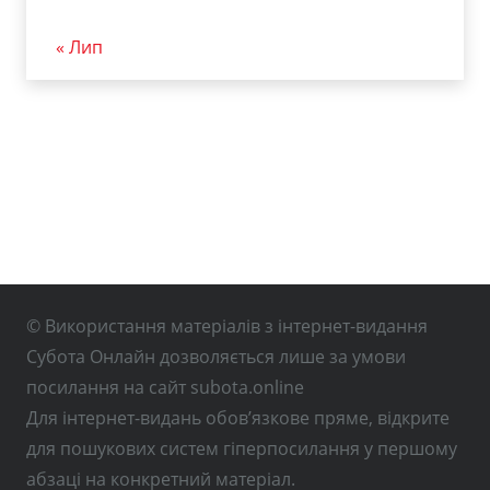
« Лип
© Використання матеріалів з інтернет-видання
Субота Онлайн дозволяється лише за умови
посилання на сайт subota.online
Для інтернет-видань обов’язкове пряме, відкрите
для пошукових систем гіперпосилання у першому
абзаці на конкретний матеріал.