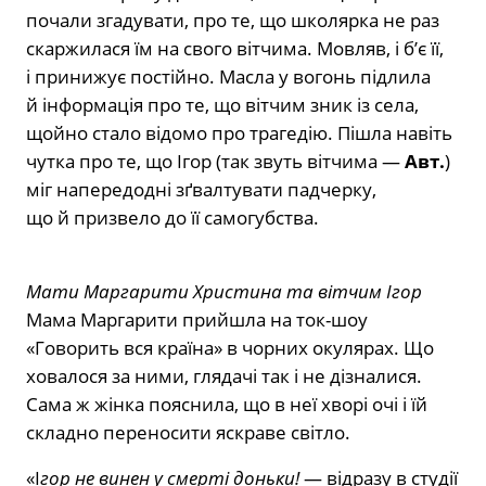
почали згадувати, про те, що школярка не раз
скаржилася їм на свого вітчима. Мовляв, і б’є її,
і принижує постійно. Масла у вогонь підлила
й інформація про те, що вітчим зник із села,
щойно стало відомо про трагедію. Пішла навіть
чутка про те, що Ігор (так звуть вітчима —
Авт.
)
міг напередодні зґвалтувати падчерку,
що й призвело до її самогубства.
Мати Маргарити Христина та вітчим Ігор
Мама Маргарити прийшла на ток-шоу
«Говорить вся країна» в чорних окулярах. Що
ховалося за ними, глядачі так і не дізналися.
Сама ж жінка пояснила, що в неї хворі очі і їй
складно переносити яскраве світло.
«І
гор не винен у смерті доньки!
— відразу в студії