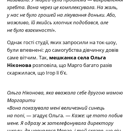
хребта. Вона через це комплексувала. На жаль,
у нас не було грошей на лікування доньки. Або,
можливо, їй якийсь хлопчик подобався, але
не було взаємності
».
Однак гості студії, яких запросили на ток-шоу,
були впевнені: до самогубства дівчинку довів
саме вітчим. Так,
мешканка села Ольга
Ніконова
розповіла, що Марго багато разів
скаржилася, що Ігор її б’є.
Ольга Ніконова, яка вважала себе другою мамою
Маргарити
«
Вона показувала мені величезний синець
на попі
, — згадує Ольга. —
Каже: це тато побив
мене. Я одразу ж зателефонувала директору
школи, де навчалася Марго, і той сказав, що він