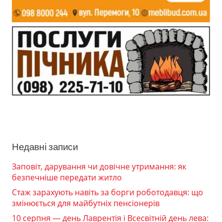
Недавні записи
Заповіт, дарування чи довічне утримання: як
безпечніше передати житло
Стаж зарахують навіть за борги роботодавця: що
змінюється для майбутніх пенсіонерів
10 серпня — день Лаврентія і Всесвітній день лева: