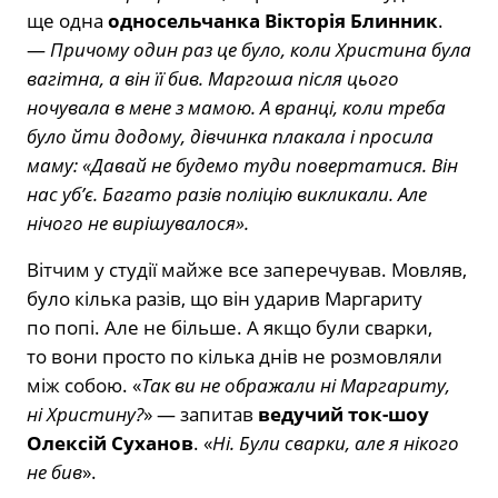
ще одна
односельчанка Вікторія Блинник
.
—
Причому один раз це було, коли Христина була
вагітна, а він її бив. Маргоша після цього
ночувала в мене з мамою. А вранці, коли треба
було йти додому, дівчинка плакала і просила
маму: «Давай не будемо туди повертатися. Він
нас уб’є. Багато разів поліцію викликали. Але
нічого не вирішувалося».
Вітчим у студії майже все заперечував. Мовляв,
було кілька разів, що він ударив Маргариту
по попі. Але не більше. А якщо були сварки,
то вони просто по кілька днів не розмовляли
між собою. «
Так ви не ображали ні Маргариту,
ні Христину?
» — запитав
ведучий ток-шоу
Олексій Суханов
. «
Ні. Були сварки, але я нікого
не бив
».