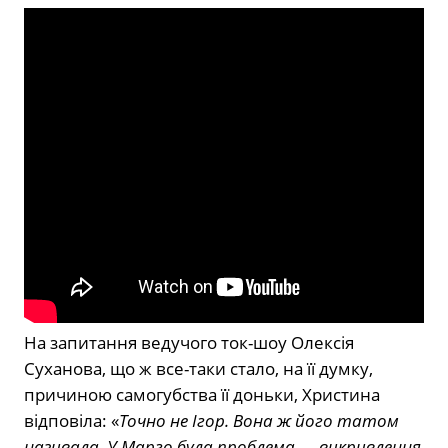
На запитання ведучого ток-шоу Олексія
Суханова, що ж все-таки стало, на її думку,
причиною самогубства її доньки, Христина
відповіла: «
Точно не Ігор. Вона ж його татом
називала. У Марго була проблема — викривлення