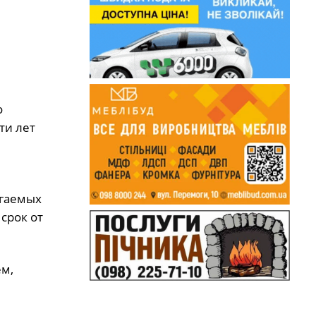
о
ти лет
агаемых
срок от
ем,