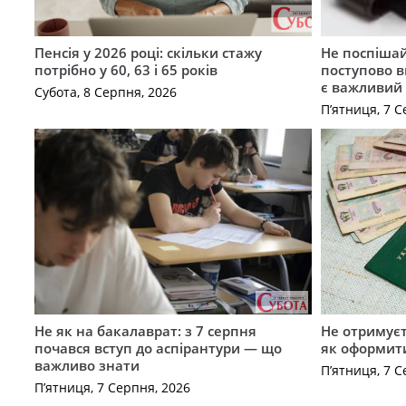
Пенсія у 2026 році: скільки стажу
Не поспішай
потрібно у 60, 63 і 65 років
поступово в
є важливий
Субота, 8 Серпня, 2026
П’ятниця, 7 С
Не як на бакалаврат: з 7 серпня
Не отримуєт
почався вступ до аспірантури — що
як оформит
важливо знати
П’ятниця, 7 С
П’ятниця, 7 Серпня, 2026