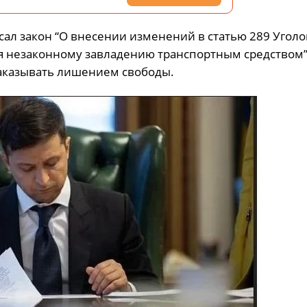
л закон “О внесении изменений в статью 289 Уголо
я незаконному завладению транспортным средством”
наказывать лишением свободы.