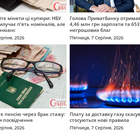
те міняти ці купюри: НБУ
Голова ПриватБанку отримав
илучає п’ять номіналів, але
4,46 млн грн зарплати та 653
 нюанс
негрошових благ
ерпня, 2026
П’ятниця, 7 Серпня, 2026
е пенсію через брак стажу:
Плату за доставку газу скасу
и посвідчення
стосуються нові правила
ерпня, 2026
П’ятниця, 7 Серпня, 2026