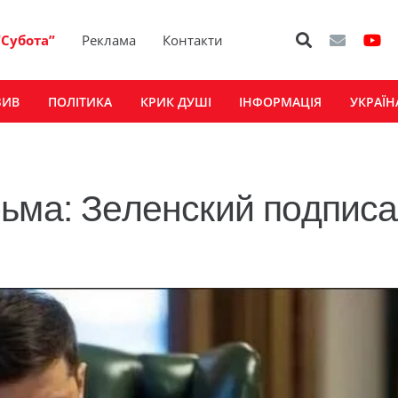
“Субота”
Реклама
Контакти
ЗИВ
ПОЛІТИКА
КРИК ДУШІ
ІНФОРМАЦІЯ
УКРАЇН
ьма: Зеленский подпис