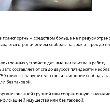
ие транспортным средством больше не предусмотрен
ываются ограничением свободы на срок от трех до пя
электронных устройств для вмешательства в работу
 авто составляет от ста до двухсот пятидесяти необл
750 гривен), нарушителю грозит лишение свободы на 
ли без таковой.
 организованной группой или сопряженную с насили
онфискацией имущества или без таковой.