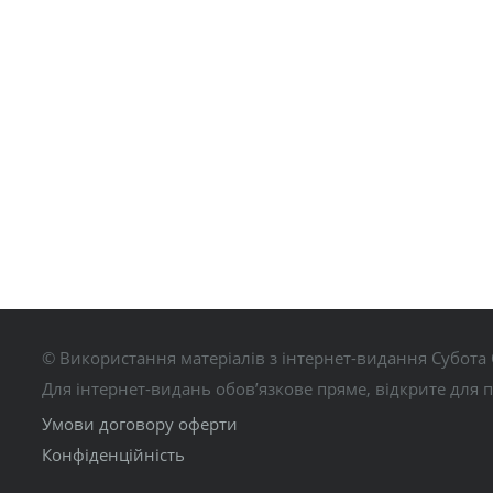
© Використання матеріалів з інтернет-видання Субота 
Для інтернет-видань обов’язкове пряме, відкрите для 
Умови договору оферти
Конфіденційність