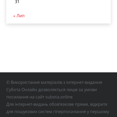
31
« Лип
© Використання матеріалів з інтернет-видання
Субота Онлайн дозволяється лише за умови
посилання на сайт subota.online
Для інтернет-видань обов’язкове пряме, відкрите
для пошукових систем гіперпосилання у першому