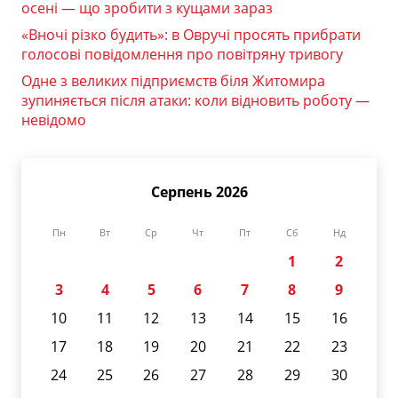
осені — що зробити з кущами зараз
«Вночі різко будить»: в Овручі просять прибрати
голосові повідомлення про повітряну тривогу
Одне з великих підприємств біля Житомира
зупиняється після атаки: коли відновить роботу —
невідомо
Серпень 2026
Пн
Вт
Ср
Чт
Пт
Сб
Нд
1
2
3
4
5
6
7
8
9
10
11
12
13
14
15
16
17
18
19
20
21
22
23
24
25
26
27
28
29
30