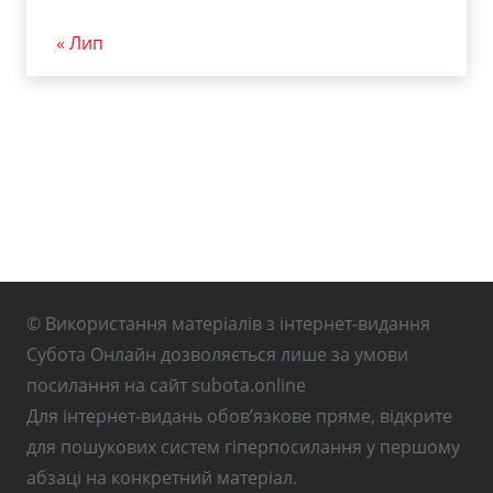
« Лип
© Використання матеріалів з інтернет-видання
Субота Онлайн дозволяється лише за умови
посилання на сайт subota.online
Для інтернет-видань обов’язкове пряме, відкрите
для пошукових систем гіперпосилання у першому
абзаці на конкретний матеріал.