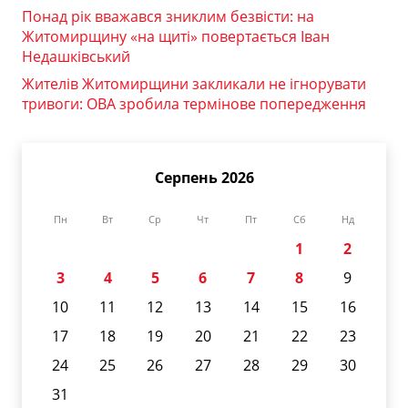
Понад рік вважався зниклим безвісти: на
Житомирщину «на щиті» повертається Іван
Недашківський
Жителів Житомирщини закликали не ігнорувати
тривоги: ОВА зробила термінове попередження
Серпень 2026
Пн
Вт
Ср
Чт
Пт
Сб
Нд
1
2
3
4
5
6
7
8
9
10
11
12
13
14
15
16
17
18
19
20
21
22
23
24
25
26
27
28
29
30
31