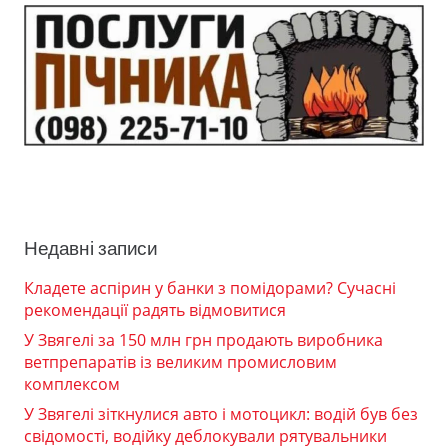
Недавні записи
Кладете аспірин у банки з помідорами? Сучасні
рекомендації радять відмовитися
У Звягелі за 150 млн грн продають виробника
ветпрепаратів із великим промисловим
комплексом
У Звягелі зіткнулися авто і мотоцикл: водій був без
свідомості, водійку деблокували рятувальники